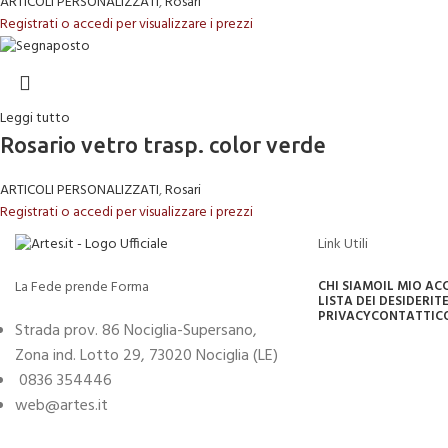
ARTICOLI PERSONALIZZATI
,
Rosari
Registrati o accedi per visualizzare i prezzi
Leggi tutto
Rosario vetro trasp. color verde
ARTICOLI PERSONALIZZATI
,
Rosari
Registrati o accedi per visualizzare i prezzi
Link Utili
La Fede prende Forma
CHI SIAMO
IL MIO A
LISTA DEI DESIDERI
TE
PRIVACY
CONTATTI
C
Strada prov. 86 Nociglia-Supersano,
Zona ind. Lotto 29, 73020 Nociglia (LE)
0836 354446
web@artes.it