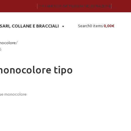
CHI SIAMO
CONTATTI
LOGIN / REGISTRAZIONE
SARI, COLLANE E BRACCIALI
Search
0
items
0,00
€
nocolore
5
monocolore tipo
ue monocolore