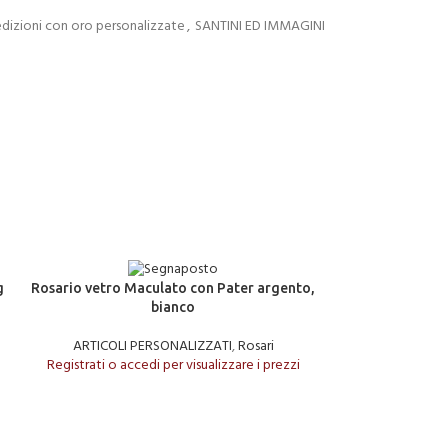
dizioni con oro personalizzate
,
SANTINI ED IMMAGINI
LEGGI TUTTO
LEGGI TUTTO
g
Rosario vetro Maculato con Pater argento,
Rosario vetro Ma
bianco
ARTICOLI PERSONALIZZATI
,
Rosari
ARTICOLI P
Registrati o accedi per visualizzare i prezzi
Registrati o acce