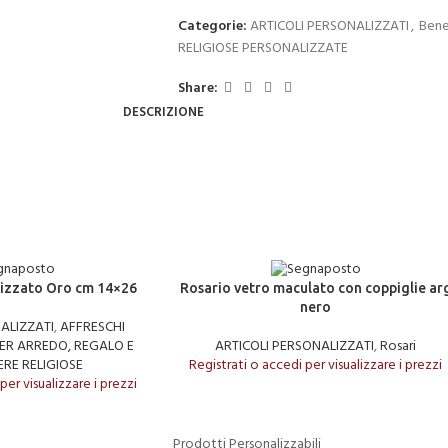
Categorie:
ARTICOLI PERSONALIZZATI
,
Bene
RELIGIOSE PERSONALIZZATE
Share:
DESCRIZIONE
LEGGI TUTTO
lizzato Oro cm 14×26
Rosario vetro maculato con coppiglie ar
nero
ALIZZATI
,
AFFRESCHI
ER ARREDO, REGALO E
ARTICOLI PERSONALIZZATI
,
Rosari
RE RELIGIOSE
Registrati o accedi per visualizzare i prezzi
per visualizzare i prezzi
Prodotti Personalizzabili