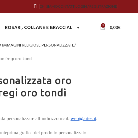
CHI SIAMO
CONTATTI
LOGIN / REGISTRAZIONE
0
ROSARI, COLLANE E BRACCIALI
0,00
€
D IMMAGINI RELIGIOSE PERSONALIZZATE
on fregi oro tondi
onalizzata oro
regi oro tondi
da personalizzare all’indirizzo mail:
web@artes.it
.
’anteprima grafica del prodotto personalizzato.