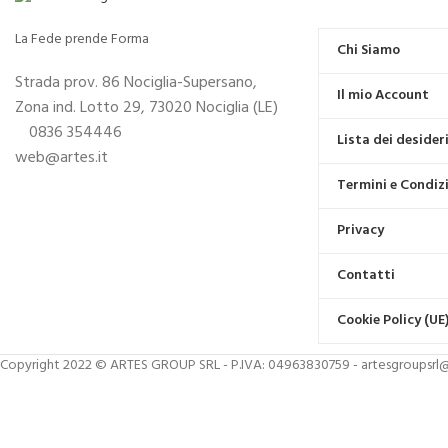
La Fede prende Forma
Chi Siamo
Strada prov. 86 Nociglia-Supersano,
Il mio Account
Zona ind. Lotto 29, 73020 Nociglia (LE)
0836 354446
Lista dei desider
web@artes.it
Termini e Condiz
Privacy
Contatti
Cookie Policy (UE
Copyright 2022 © ARTES GROUP SRL - P.IVA: 04963830759 - artesgroupsrl@