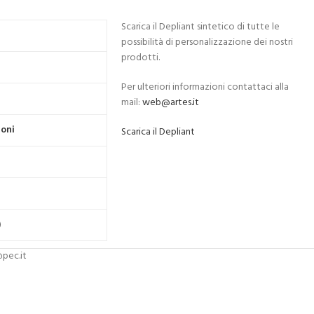
Scarica il Depliant sintetico di tutte le
possibilità di personalizzazione dei nostri
prodotti.
Per ulteriori informazioni contattaci alla
i
mail:
web@artes.it
ioni
Scarica il Depliant
)
pec.it