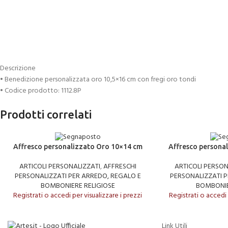
Descrizione
• Benedizione personalizzata oro 10,5×16 cm con fregi oro tondi
• Codice prodotto: 1112.8P
Prodotti correlati
LEGGI TUTTO
LEGGI TUTTO
Affresco personalizzato Oro 10×14 cm
Affresco persona
ARTICOLI PERSONALIZZATI
,
AFFRESCHI
ARTICOLI PERSON
PERSONALIZZATI PER ARREDO, REGALO E
PERSONALIZZATI P
BOMBONIERE RELIGIOSE
BOMBONIE
Registrati o accedi per visualizzare i prezzi
Registrati o accedi 
Link Utili