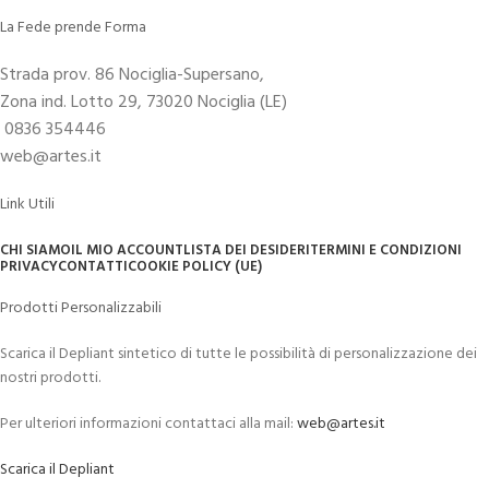
La Fede prende Forma
Strada prov. 86 Nociglia-Supersano,
Zona ind. Lotto 29, 73020 Nociglia (LE)
0836 354446
web@artes.it
Link Utili
CHI SIAMO
IL MIO ACCOUNT
LISTA DEI DESIDERI
TERMINI E CONDIZIONI
PRIVACY
CONTATTI
COOKIE POLICY (UE)
Prodotti Personalizzabili
Scarica il Depliant sintetico di tutte le possibilità di personalizzazione dei
nostri prodotti.
Per ulteriori informazioni contattaci alla mail:
web@artes.it
Scarica il Depliant