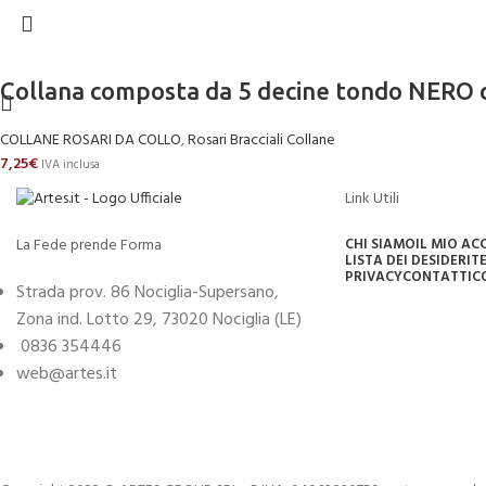
Collana composta da 5 decine tondo NERO 
COLLANE ROSARI DA COLLO
,
Rosari Bracciali Collane
7,25
€
IVA inclusa
Link Utili
La Fede prende Forma
CHI SIAMO
IL MIO A
LISTA DEI DESIDERI
TE
PRIVACY
CONTATTI
C
Strada prov. 86 Nociglia-Supersano,
Zona ind. Lotto 29, 73020 Nociglia (LE)
0836 354446
web@artes.it