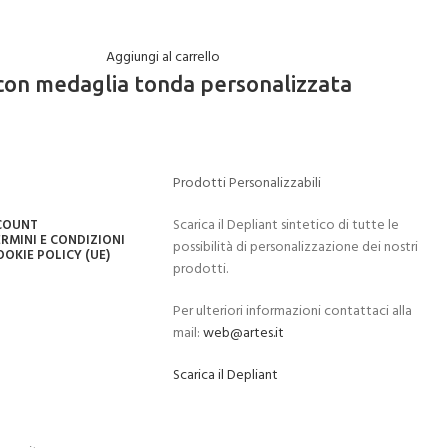
Aggiungi al carrello
con medaglia tonda personalizzata
Prodotti Personalizzabili
Scarica il Depliant sintetico di tutte le
CCOUNT
RMINI E CONDIZIONI
possibilità di personalizzazione dei nostri
OOKIE POLICY (UE)
prodotti.
Per ulteriori informazioni contattaci alla
mail:
web@artes.it
Scarica il Depliant