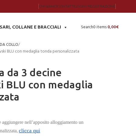
CHI SIAMO
CONTATTI
LOGIN / REGISTRAZIONE
SARI, COLLANE E BRACCIALI
Search
0
items
0,00
€
 DA COLLO
vski BLU con medaglia tonda personalizzata
a da 3 decine
ki BLU con medaglia
zata
e aggiungere nell’apposito alloggiamento un
clicca qui
nalizzata,