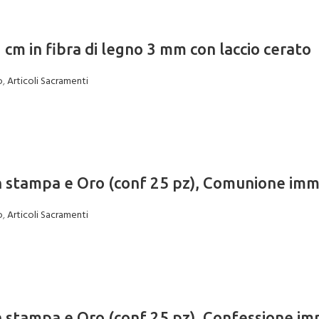
cm in fibra di legno 3 mm con laccio cerato
o
,
Articoli Sacramenti
on stampa e Oro (conf 25 pz), Comunione im
o
,
Articoli Sacramenti
on stampa e Oro (conf 25 pz), Confessione i