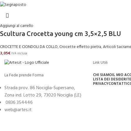
Aggiungi al carrello
Scultura Crocetta young cm 3,5×2,5 BLU
CROCETTE E CIONDOLI DA COLLO
,
Crocette effetto pietra
,
Articoli Sacrame
3,05
€
IVA inclusa
Link Utili
La Fede prende Forma
CHI SIAMO
IL MIO A
LISTA DEI DESIDERI
TE
PRIVACY
CONTATTI
C
Strada prov. 86 Nociglia-Supersano,
Zona ind. Lotto 29, 73020 Nociglia (LE)
0836 354446
web@artes.it