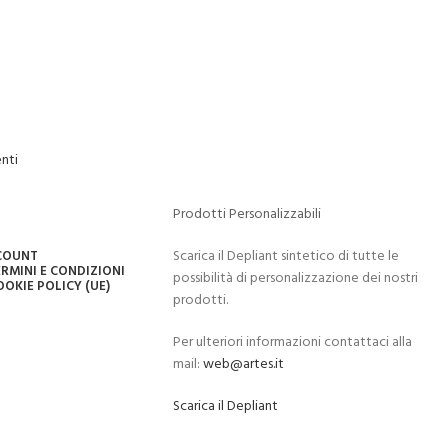
nti
Prodotti Personalizzabili
Scarica il Depliant sintetico di tutte le
CCOUNT
RMINI E CONDIZIONI
possibilità di personalizzazione dei nostri
OOKIE POLICY (UE)
prodotti.
Per ulteriori informazioni contattaci alla
mail:
web@artes.it
Scarica il Depliant