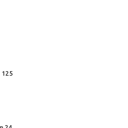
m 125
mm 24