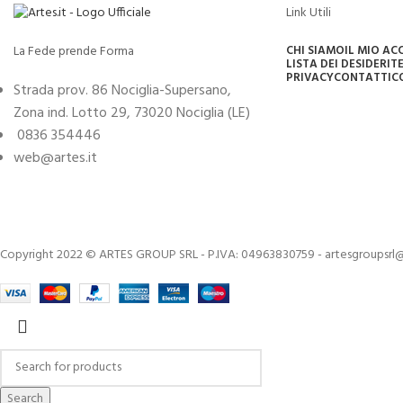
Link Utili
La Fede prende Forma
CHI SIAMO
IL MIO A
LISTA DEI DESIDERI
TE
PRIVACY
CONTATTI
C
Strada prov. 86 Nociglia-Supersano,
Zona ind. Lotto 29, 73020 Nociglia (LE)
0836 354446
web@artes.it
Copyright 2022 © ARTES GROUP SRL - P.IVA: 04963830759 - artesgroupsrl@
Search