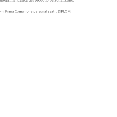
’anteprima grafica del prodotto personalizzato.
omi Prima Comunione personalizzati
,
DIPLOMI