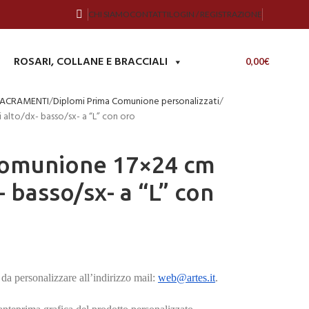
CHI SIAMO
CONTATTI
LOGIN / REGISTRAZIONE
ROSARI, COLLANE E BRACCIALI
0,00
€
SACRAMENTI
Diplomi Prima Comunione personalizzati
alto/dx- basso/sx- a “L” con oro
Comunione 17×24 cm
- basso/sx- a “L” con
da personalizzare all’indirizzo mail:
web@artes.it
.