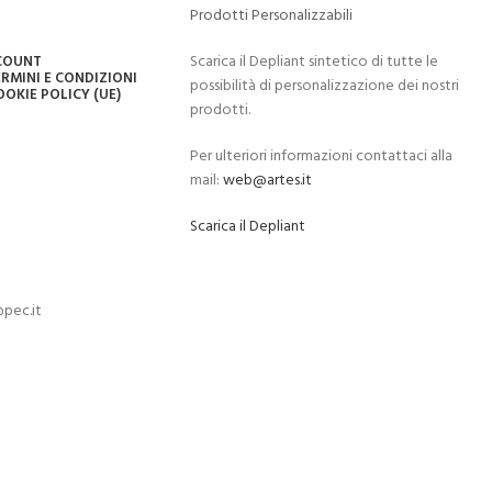
Prodotti Personalizzabili
Scarica il Depliant sintetico di tutte le
CCOUNT
RMINI E CONDIZIONI
possibilità di personalizzazione dei nostri
OOKIE POLICY (UE)
prodotti.
Per ulteriori informazioni contattaci alla
mail:
web@artes.it
Scarica il Depliant
pec.it