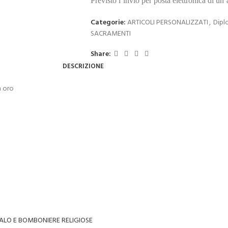
Previsto l’invio per posta elettronica di un
Categorie:
ARTICOLI PERSONALIZZATI
,
Dipl
SACRAMENTI
Share:
DESCRIZIONE
n oro
ALO E BOMBONIERE RELIGIOSE