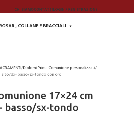
CHI SIAMO
CONTATTI
LOGIN / REGISTRAZIONE
ROSARI, COLLANE E BRACCIALI
SACRAMENTI
Diplomi Prima Comunione personalizzati
i alto/dx- basso/sx-tondo con oro
Comunione 17×24 cm
x- basso/sx-tondo