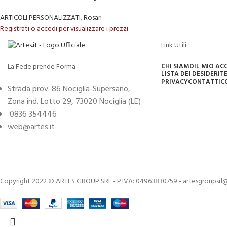
ARTICOLI PERSONALIZZATI
,
Rosari
Registrati o accedi per visualizzare i prezzi
Link Utili
La Fede prende Forma
CHI SIAMO
IL MIO A
LISTA DEI DESIDERI
TE
PRIVACY
CONTATTI
C
Strada prov. 86 Nociglia-Supersano,
Zona ind. Lotto 29, 73020 Nociglia (LE)
0836 354446
web@artes.it
Copyright 2022 © ARTES GROUP SRL - P.IVA: 04963830759 - artesgroupsrl@