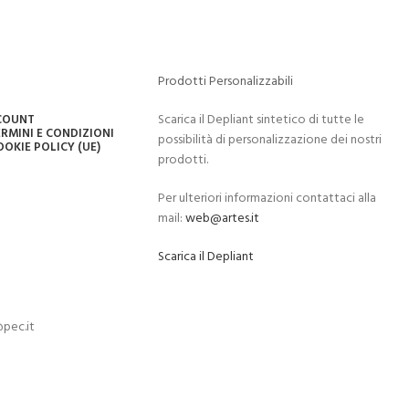
Prodotti Personalizzabili
Scarica il Depliant sintetico di tutte le
CCOUNT
RMINI E CONDIZIONI
possibilità di personalizzazione dei nostri
OOKIE POLICY (UE)
prodotti.
Per ulteriori informazioni contattaci alla
mail:
web@artes.it
Scarica il Depliant
pec.it