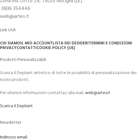
Zona ind. Lotto 29, 73020 Nociglia (LE)
0836 354446
web@artes.it
Link Utili
CHI SIAMO
IL MIO ACCOUNT
LISTA DEI DESIDERI
TERMINI E CONDIZIONI
PRIVACY
CONTATTI
COOKIE POLICY (UE)
Prodotti Personalizzabili
Scarica il Depliant sintetico di tutte le possibilità di personalizzazione dei
nostri prodotti.
Per ulteriori informazioni contattaci alla mail:
web@artes.it
Scarica il Depliant
Newsletter
Indirizzo email: