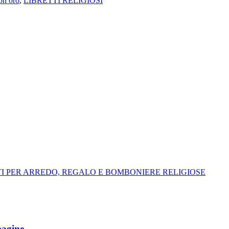
con oro
,
LIBRETTI RELIGIOSI
I PER ARREDO, REGALO E BOMBONIERE RELIGIOSE
magine