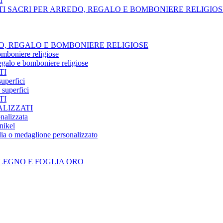
i
TI SACRI PER ARREDO, REGALO E BOMBONIERE RELIGIOS
O, REGALO E BOMBONIERE RELIGIOSE
omboniere religiose
regalo e bomboniere religiose
TI
superfici
 superfici
TI
LIZZATI
nalizzata
nikel
ia o medaglione personalizzato
LEGNO E FOGLIA ORO