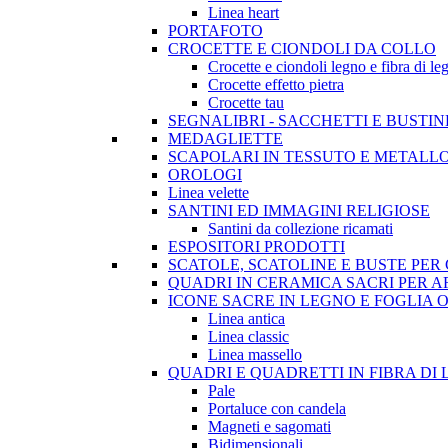
Linea heart
PORTAFOTO
CROCETTE E CIONDOLI DA COLLO
Crocette e ciondoli legno e fibra di le
Crocette effetto pietra
Crocette tau
SEGNALIBRI - SACCHETTI E BUSTI
MEDAGLIETTE
SCAPOLARI IN TESSUTO E METALL
OROLOGI
Linea velette
SANTINI ED IMMAGINI RELIGIOSE
Santini da collezione ricamati
ESPOSITORI PRODOTTI
SCATOLE, SCATOLINE E BUSTE PE
QUADRI IN CERAMICA SACRI PER 
ICONE SACRE IN LEGNO E FOGLIA 
Linea antica
Linea classic
Linea massello
QUADRI E QUADRETTI IN FIBRA DI
Pale
Portaluce con candela
Magneti e sagomati
Bidimensionali