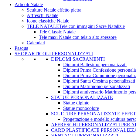
Articoli Natale
Sculture Natale effetto pietra
Affreschi Natale
Icone classiche Natale
TELE NATALE
Tele con immagini Sacre Natalizie
Tele Classic Natale
Tele maxi Natale con telaio alto spessore
Calendari
Pasqua
SHOP ARTICOLI PERSONALIZZATI
DIPLOMI SACRAMENTI
Diplomi Battesimo personalizzati
Diplomi Prima Confessione personaliz
Diplomi Prima Comunione personaliz
Diplomi Santa Cresima personalizzati
Diplomi Matrimonio personalizzati
Diplomi anniversario Matrimonio pers
STATUE PERSONALIZZATE
Statue dipinte
Statue monocolore
SCULTURE PERSONALIZZATE EFFET
Progettazione e modello scultura person
AFFRESCHI PERSONALIZZATI PER 
CARD PLASTIFICATE PERSONALIZZ
VENTAGLI PERSONALIZZATI