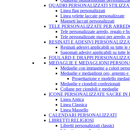
Quadretti bidimensionali personalizzat
QUADRI PERSONALIZZATI STILIZZA
Linea flag personalizzati
Linea velette laccate personalizzate
Magneti laccati personalizzati
TELE PERSONALIZZATE PER ARRED
Tele personalizzate arredo, regalo e b
Tele personalizzate maxi per arredo, 
RESINATI E ADESIVI PERSONALIZZA
Resinati adesivi applicabili su tutte le 
Sagomati adesivi applicabili su tutte le
FOULARD E DRAPPI PERSONALIZZA
MEDAGLIE E MEDAGLIONI PERSONA
Medaglie con immagine a colori perso
Medaglie e medaglioni oro, argento e 
Progettazione e modello medagl
Medaglie e ciondoli confezionati
Collane per ciondoli e medaglie
ICONE PERSONALIZZATE SACRE IN 
Linea Antica
Linea Classica
Linea Massello
CALENDARI PERSONALIZZATI
LIBRETTI RELIGIOSI
Libretti personalizzati classici