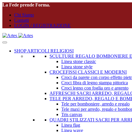
La Fede prende Forma.
Chi Siamo
Contatti
LOGIN / REGISTRAZIONE
SHOP ARTICOLI RELIGIOSI
SCULTURE REGALO BOMBONIERE E
Linea stone classic
Linea stone style
CROCEFISSI CLASSICI E MODERNI
Croci da parete con corpo effetto pietr
Croci fibra di legno stampa pittorica
Croci legno con foglia oro e argento
AFFRESCHI SACRI ARREDO, REGAL
TELE PER ARREDO, REGALO E BOM
Tele per bomboniere, arredo e regalo
Tele maxi per arredo, regalo e bombon
Tris canvas
QUADRI STILIZZATI SACRI PER AR
Linea flag
Linea wave