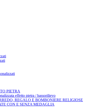
zati
zati
onalizzati
TO PIETRA
alizzata effetto pietra / bassorilievo
ARREDO, REGALO E BOMBONIERE RELIGIOSE
ATE CON E SENZA MEDAGLIA