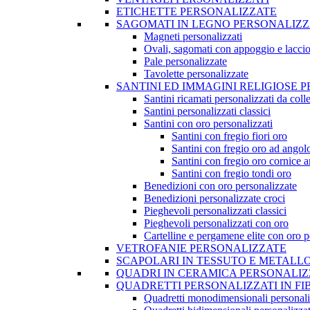
ETICHETTE PERSONALIZZATE
SAGOMATI IN LEGNO PERSONALIZZ
Magneti personalizzati
Ovali, sagomati con appoggio e lacci
Pale personalizzate
Tavolette personalizzate
SANTINI ED IMMAGINI RELIGIOSE 
Santini ricamati personalizzati da coll
Santini personalizzati classici
Santini con oro personalizzati
Santini con fregio fiori oro
Santini con fregio oro ad angol
Santini con fregio oro cornice a
Santini con fregio tondi oro
Benedizioni con oro personalizzate
Benedizioni personalizzate croci
Pieghevoli personalizzati classici
Pieghevoli personalizzati con oro
Cartelline e pergamene elite con oro p
VETROFANIE PERSONALIZZATE
SCAPOLARI IN TESSUTO E METALL
QUADRI IN CERAMICA PERSONALIZ
QUADRETTI PERSONALIZZATI IN FI
Quadretti monodimensionali personali