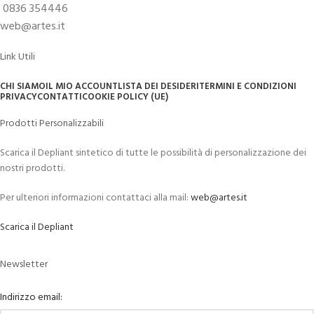
0836 354446
web@artes.it
Link Utili
CHI SIAMO
IL MIO ACCOUNT
LISTA DEI DESIDERI
TERMINI E CONDIZIONI
PRIVACY
CONTATTI
COOKIE POLICY (UE)
Prodotti Personalizzabili
Scarica il Depliant sintetico di tutte le possibilità di personalizzazione dei
nostri prodotti.
Per ulteriori informazioni contattaci alla mail:
web@artes.it
Scarica il Depliant
Newsletter
Indirizzo email: