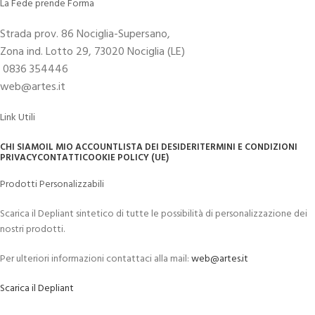
La Fede prende Forma
Strada prov. 86 Nociglia-Supersano,
Zona ind. Lotto 29, 73020 Nociglia (LE)
0836 354446
web@artes.it
Link Utili
CHI SIAMO
IL MIO ACCOUNT
LISTA DEI DESIDERI
TERMINI E CONDIZIONI
PRIVACY
CONTATTI
COOKIE POLICY (UE)
Prodotti Personalizzabili
Scarica il Depliant sintetico di tutte le possibilità di personalizzazione dei
nostri prodotti.
Per ulteriori informazioni contattaci alla mail:
web@artes.it
Scarica il Depliant