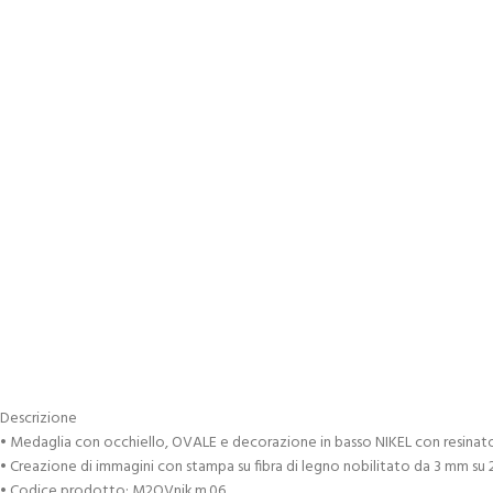
Descrizione
• Medaglia con occhiello, OVALE e decorazione in basso NIKEL con re
• Creazione di immagini con stampa su fibra di legno nobilitato da 3 mm su 2
• Codice prodotto: M2OVnik.m.06