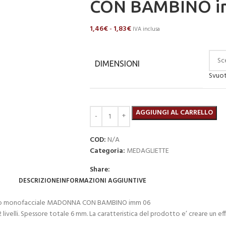
CON BAMBINO i
1,46
€
-
1,83
€
IVA inclusa
DIMENSIONI
Svuo
AGGIUNGI AL CARRELLO
COD:
N/A
Categoria:
MEDAGLIETTE
Share:
DESCRIZIONE
INFORMAZIONI AGGIUNTIVE
sinato monofacciale MADONNA CON BAMBINO imm 06
 livelli. Spessore totale 6 mm. La caratteristica del prodotto e’ creare un e