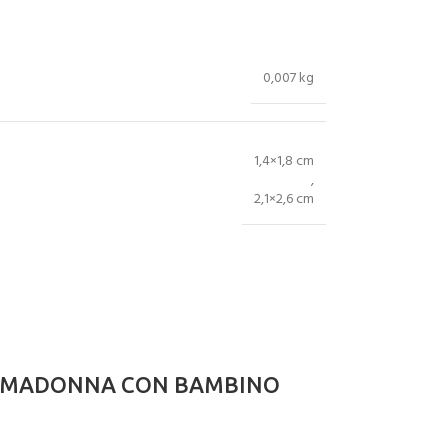
0,007 kg
1,4×1,8 cm
,
2,1×2,6 cm
ciale MADONNA CON BAMBINO