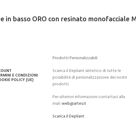
ione in basso ORO con resinato monofacc
Prodotti Personalizzabili
Scarica il Depliant sintetico di tutte le
CCOUNT
RMINI E CONDIZIONI
possibilità di personalizzazione dei nostri
OOKIE POLICY (UE)
prodotti.
Per ulteriori informazioni contattaci alla
mail:
web@artes.it
Scarica il Depliant