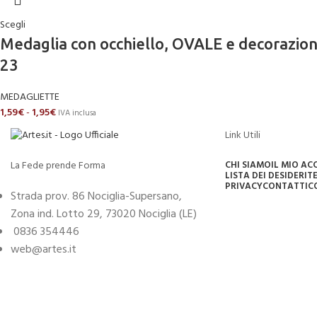
Scegli
Medaglia con occhiello, OVALE e decoraz
23
MEDAGLIETTE
1,59
€
-
1,95
€
IVA inclusa
Link Utili
La Fede prende Forma
CHI SIAMO
IL MIO A
LISTA DEI DESIDERI
TE
PRIVACY
CONTATTI
C
Strada prov. 86 Nociglia-Supersano,
Zona ind. Lotto 29, 73020 Nociglia (LE)
0836 354446
web@artes.it