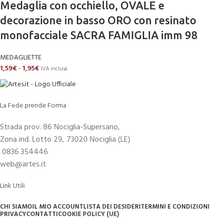
Medaglia con occhiello, OVALE e
decorazione in basso ORO con resinato
monofacciale SACRA FAMIGLIA imm 98
MEDAGLIETTE
1,59
€
-
1,95
€
IVA inclusa
La Fede prende Forma
Strada prov. 86 Nociglia-Supersano,
Zona ind. Lotto 29, 73020 Nociglia (LE)
0836 354446
web@artes.it
Link Utili
CHI SIAMO
IL MIO ACCOUNT
LISTA DEI DESIDERI
TERMINI E CONDIZIONI
PRIVACY
CONTATTI
COOKIE POLICY (UE)