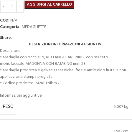
AGGIUNGI AL CARRELLO
COD:
N/A
Categoria:
MEDAGLIETTE
Share:
DESCRIZIONE
INFORMAZIONI AGGIUNTIVE
Descrizione
• Medaglia con occhiello, RETTANGOLARE NIKEL con resinato
monofacciale MADONNA CON BAMBINO imm 23
• Medaglia prodotta e galvanizzata nichel free e antiossido in Italia con
applicazione stampa pregiata
• Codice prodotto: M2RETNik.m.23
Informazioni aggiuntive
PESO
0,007 kg
1,5×2 cm