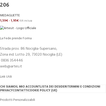
206
MEDAGLIETTE
1,59
€
-
1,95
€
IVA inclusa
La Fede prende Forma
Strada prov. 86 Nociglia-Supersano,
Zona ind. Lotto 29, 73020 Nociglia (LE)
0836 354446
web@artes.it
Link Utili
CHI SIAMO
IL MIO ACCOUNT
LISTA DEI DESIDERI
TERMINI E CONDIZIONI
PRIVACY
CONTATTI
COOKIE POLICY (UE)
Prodotti Personalizzabili