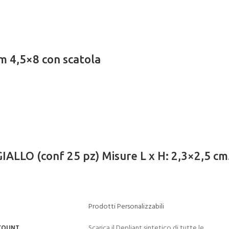
m 4,5×8 con scatola
GIALLO (conf 25 pz) Misure L x H: 2,3×2,5 cm
Prodotti Personalizzabili
Scarica il Depliant sintetico di tutte le
CCOUNT