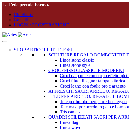
La Fede prende Forma.
Chi Siamo
Contatti
LOGIN / REGISTRAZIONE
SHOP ARTICOLI RELIGIOSI
SCULTURE REGALO BOMBONIERE E
Linea stone classic
Linea stone style
CROCEFISSI CLASSICI E MODERNI
Croci da parete con corpo effetto pietr
Croci fibra di legno stampa pittorica
Croci legno con foglia oro e argento
AFFRESCHI SACRI ARREDO, REGAL
TELE PER ARREDO, REGALO E BOM
Tele per bomboniere, arredo e regalo
Tele maxi per arredo, regalo e bombon
Tris canvas
QUADRI STILIZZATI SACRI PER AR
Linea flag
Linea wave