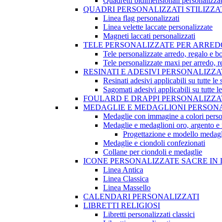
Quadretti bidimensionali personalizzat
QUADRI PERSONALIZZATI STILIZZA
Linea flag personalizzati
Linea velette laccate personalizzate
Magneti laccati personalizzati
TELE PERSONALIZZATE PER ARRED
Tele personalizzate arredo, regalo e b
Tele personalizzate maxi per arredo, 
RESINATI E ADESIVI PERSONALIZZA
Resinati adesivi applicabili su tutte le 
Sagomati adesivi applicabili su tutte le
FOULARD E DRAPPI PERSONALIZZA
MEDAGLIE E MEDAGLIONI PERSONA
Medaglie con immagine a colori perso
Medaglie e medaglioni oro, argento e 
Progettazione e modello medagl
Medaglie e ciondoli confezionati
Collane per ciondoli e medaglie
ICONE PERSONALIZZATE SACRE IN 
Linea Antica
Linea Classica
Linea Massello
CALENDARI PERSONALIZZATI
LIBRETTI RELIGIOSI
Libretti personalizzati classici