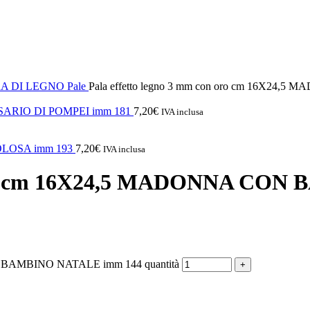
RA DI LEGNO
Pale
Pala effetto legno 3 mm con oro cm 16X2
ROSARIO DI POMPEI imm 181
7,20
€
IVA inclusa
COLOSA imm 193
7,20
€
IVA inclusa
n oro cm 16X24,5 MADONNA CO
N BAMBINO NATALE imm 144 quantità