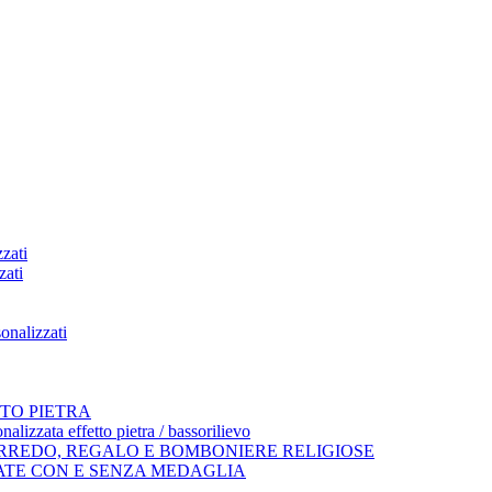
zati
zati
onalizzati
TO PIETRA
alizzata effetto pietra / bassorilievo
ARREDO, REGALO E BOMBONIERE RELIGIOSE
ATE CON E SENZA MEDAGLIA