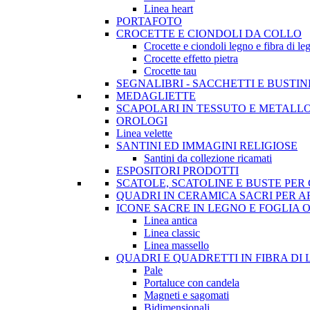
Linea heart
PORTAFOTO
CROCETTE E CIONDOLI DA COLLO
Crocette e ciondoli legno e fibra di le
Crocette effetto pietra
Crocette tau
SEGNALIBRI - SACCHETTI E BUSTI
MEDAGLIETTE
SCAPOLARI IN TESSUTO E METALL
OROLOGI
Linea velette
SANTINI ED IMMAGINI RELIGIOSE
Santini da collezione ricamati
ESPOSITORI PRODOTTI
SCATOLE, SCATOLINE E BUSTE PE
QUADRI IN CERAMICA SACRI PER 
ICONE SACRE IN LEGNO E FOGLIA 
Linea antica
Linea classic
Linea massello
QUADRI E QUADRETTI IN FIBRA DI
Pale
Portaluce con candela
Magneti e sagomati
Bidimensionali