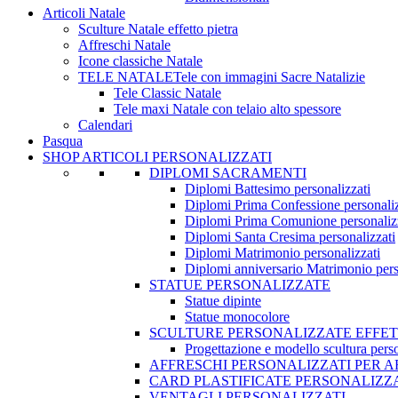
Articoli Natale
Sculture Natale effetto pietra
Affreschi Natale
Icone classiche Natale
TELE NATALE
Tele con immagini Sacre Natalizie
Tele Classic Natale
Tele maxi Natale con telaio alto spessore
Calendari
Pasqua
SHOP ARTICOLI PERSONALIZZATI
DIPLOMI SACRAMENTI
Diplomi Battesimo personalizzati
Diplomi Prima Confessione personaliz
Diplomi Prima Comunione personaliz
Diplomi Santa Cresima personalizzati
Diplomi Matrimonio personalizzati
Diplomi anniversario Matrimonio pers
STATUE PERSONALIZZATE
Statue dipinte
Statue monocolore
SCULTURE PERSONALIZZATE EFFET
Progettazione e modello scultura person
AFFRESCHI PERSONALIZZATI PER 
CARD PLASTIFICATE PERSONALIZZ
VENTAGLI PERSONALIZZATI