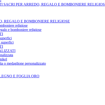
i
TI SACRI PER ARREDO, REGALO E BOMBONIERE RELIGIOS
O, REGALO E BOMBONIERE RELIGIOSE
omboniere religiose
regalo e bomboniere religiose
TI
superfici
 superfici
TI
LIZZATI
nalizzata
nikel
ia o medaglione personalizzato
LEGNO E FOGLIA ORO