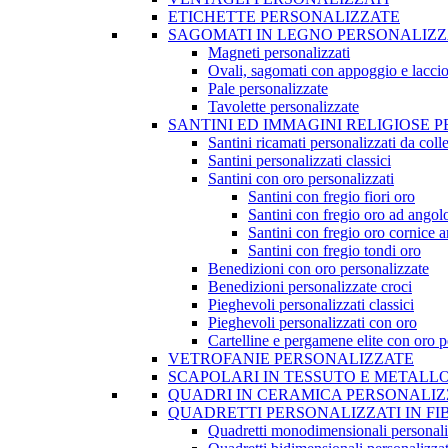
ETICHETTE PERSONALIZZATE
SAGOMATI IN LEGNO PERSONALIZZ
Magneti personalizzati
Ovali, sagomati con appoggio e lacci
Pale personalizzate
Tavolette personalizzate
SANTINI ED IMMAGINI RELIGIOSE 
Santini ricamati personalizzati da coll
Santini personalizzati classici
Santini con oro personalizzati
Santini con fregio fiori oro
Santini con fregio oro ad angol
Santini con fregio oro cornice a
Santini con fregio tondi oro
Benedizioni con oro personalizzate
Benedizioni personalizzate croci
Pieghevoli personalizzati classici
Pieghevoli personalizzati con oro
Cartelline e pergamene elite con oro p
VETROFANIE PERSONALIZZATE
SCAPOLARI IN TESSUTO E METALL
QUADRI IN CERAMICA PERSONALIZ
QUADRETTI PERSONALIZZATI IN FI
Quadretti monodimensionali personali