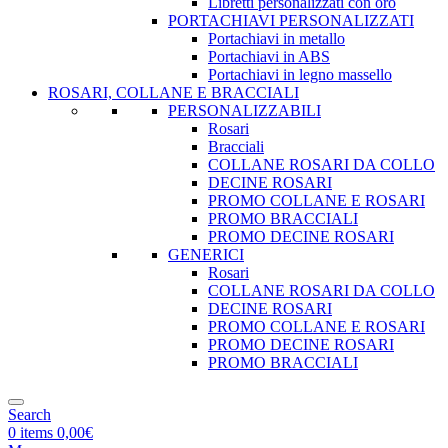
Libretti personalizzati con oro
PORTACHIAVI PERSONALIZZATI
Portachiavi in metallo
Portachiavi in ABS
Portachiavi in legno massello
ROSARI, COLLANE E BRACCIALI
PERSONALIZZABILI
Rosari
Bracciali
COLLANE ROSARI DA COLLO
DECINE ROSARI
PROMO COLLANE E ROSARI
PROMO BRACCIALI
PROMO DECINE ROSARI
GENERICI
Rosari
COLLANE ROSARI DA COLLO
DECINE ROSARI
PROMO COLLANE E ROSARI
PROMO DECINE ROSARI
PROMO BRACCIALI
Search
0
items
0,00
€