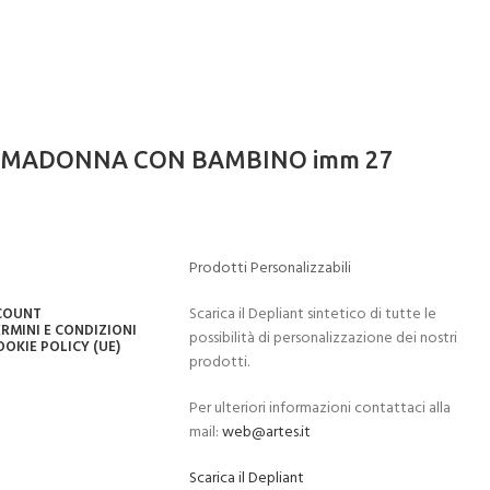
5×15 MADONNA CON BAMBINO imm 27
Prodotti Personalizzabili
Scarica il Depliant sintetico di tutte le
CCOUNT
RMINI E CONDIZIONI
possibilità di personalizzazione dei nostri
OOKIE POLICY (UE)
prodotti.
Per ulteriori informazioni contattaci alla
mail:
web@artes.it
Scarica il Depliant