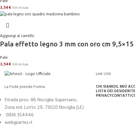
Pale
3,54
€
IVA inclusa
Aggiungi al carrello
Pala effetto legno 3 mm con oro cm 9,
Pale
3,54
€
IVA inclusa
Link Utili
La Fede prende Forma
CHI SIAMO
IL MIO A
LISTA DEI DESIDERI
TE
PRIVACY
CONTATTI
C
Strada prov. 86 Nociglia-Supersano,
Zona ind. Lotto 29, 73020 Nociglia (LE)
0836 354446
web@artes.it