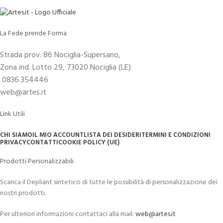
La Fede prende Forma
Strada prov. 86 Nociglia-Supersano,
Zona ind. Lotto 29, 73020 Nociglia (LE)
0836 354446
web@artes.it
Link Utili
CHI SIAMO
IL MIO ACCOUNT
LISTA DEI DESIDERI
TERMINI E CONDIZIONI
PRIVACY
CONTATTI
COOKIE POLICY (UE)
Prodotti Personalizzabili
Scarica il Depliant sintetico di tutte le possibilità di personalizzazione dei
nostri prodotti.
Per ulteriori informazioni contattaci alla mail:
web@artes.it