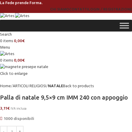
La Fede prende Forma.
CHI SIAMO
CONTATTI
LOGIN / REGISTRAZIONE
Search
0
items
0,00
€
Menu
0
items
0,00
€
Click to enlarge
Home
ARTICOLI RELIGIOSI
NATALE
Back to products
Palla di natale 9,5×9 cm IMM 240 con appoggio
3,11
€
IVA inclusa
1000 disponibili