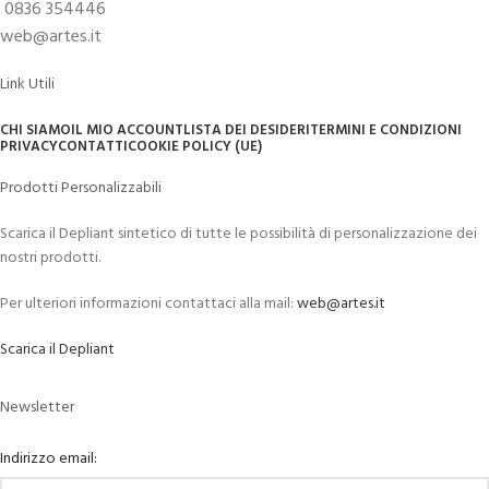
0836 354446
web@artes.it
Link Utili
CHI SIAMO
IL MIO ACCOUNT
LISTA DEI DESIDERI
TERMINI E CONDIZIONI
PRIVACY
CONTATTI
COOKIE POLICY (UE)
Prodotti Personalizzabili
Scarica il Depliant sintetico di tutte le possibilità di personalizzazione dei
nostri prodotti.
Per ulteriori informazioni contattaci alla mail:
web@artes.it
Scarica il Depliant
Newsletter
Indirizzo email: