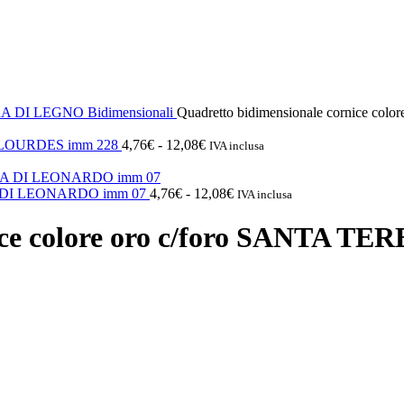
RA DI LEGNO
Bidimensionali
Quadretto bidimensionale cornice co
Fascia
 DI LOURDES imm 228
4,76
€
-
12,08
€
IVA inclusa
di
prezzo:
da
Fascia
CENA DI LEONARDO imm 07
4,76
€
-
12,08
€
IVA inclusa
4,76€
di
a
prezzo:
ice colore oro c/foro SANTA TE
12,08€
da
4,76€
a
12,08€