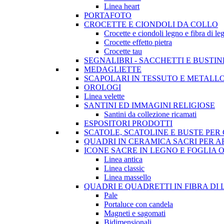
Linea heart
PORTAFOTO
CROCETTE E CIONDOLI DA COLLO
Crocette e ciondoli legno e fibra di le
Crocette effetto pietra
Crocette tau
SEGNALIBRI - SACCHETTI E BUSTI
MEDAGLIETTE
SCAPOLARI IN TESSUTO E METALL
OROLOGI
Linea velette
SANTINI ED IMMAGINI RELIGIOSE
Santini da collezione ricamati
ESPOSITORI PRODOTTI
SCATOLE, SCATOLINE E BUSTE PE
QUADRI IN CERAMICA SACRI PER 
ICONE SACRE IN LEGNO E FOGLIA 
Linea antica
Linea classic
Linea massello
QUADRI E QUADRETTI IN FIBRA DI
Pale
Portaluce con candela
Magneti e sagomati
Bidimensionali