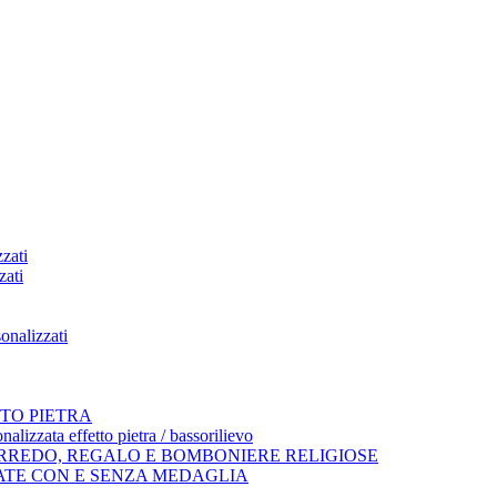
zati
zati
onalizzati
TO PIETRA
alizzata effetto pietra / bassorilievo
ARREDO, REGALO E BOMBONIERE RELIGIOSE
ATE CON E SENZA MEDAGLIA