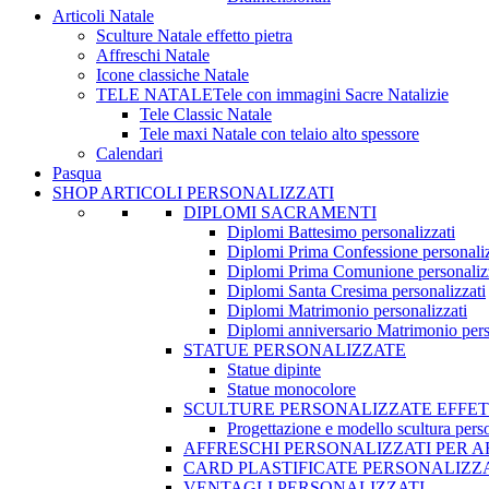
Articoli Natale
Sculture Natale effetto pietra
Affreschi Natale
Icone classiche Natale
TELE NATALE
Tele con immagini Sacre Natalizie
Tele Classic Natale
Tele maxi Natale con telaio alto spessore
Calendari
Pasqua
SHOP ARTICOLI PERSONALIZZATI
DIPLOMI SACRAMENTI
Diplomi Battesimo personalizzati
Diplomi Prima Confessione personaliz
Diplomi Prima Comunione personaliz
Diplomi Santa Cresima personalizzati
Diplomi Matrimonio personalizzati
Diplomi anniversario Matrimonio pers
STATUE PERSONALIZZATE
Statue dipinte
Statue monocolore
SCULTURE PERSONALIZZATE EFFET
Progettazione e modello scultura person
AFFRESCHI PERSONALIZZATI PER 
CARD PLASTIFICATE PERSONALIZZ
VENTAGLI PERSONALIZZATI