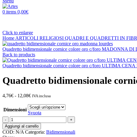
Menu
0
items
0,00
€
Click to enlarge
Home
ARTICOLI RELIGIOSI
QUADRI E QUADRETTI IN FIB
Quadretto bidimensionale cornice colore oro c/foro MADONNA
Back to products
Quadretto bidimensionale cornice colore oro c/foro ULTIMA 
Quadretto bidimensionale corn
Fascia
4,76
€
-
12,08
€
IVA inclusa
di
prezzo:
Dimensioni
da
Svuota
4,76€
Quadretto
a
bidimensionale
Aggiungi al carrello
12,08€
cornice
COD:
N/A
Categoria:
Bidimensionali
colore