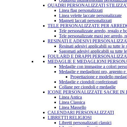
Quadretti bidimensionali personalizzat
QUADRI PERSONALIZZATI STILIZZA
Linea flag personalizzati
Linea velette laccate personalizzate
Magneti laccati personalizzati
TELE PERSONALIZZATE PER ARRED
Tele personalizzate arredo, regalo e b
Tele personalizzate maxi per arredo, 
RESINATI E ADESIVI PERSONALIZZA
Resinati adesivi applicabili su tutte le 
Sagomati adesivi applicabili su tutte le
FOULARD E DRAPPI PERSONALIZZA
MEDAGLIE E MEDAGLIONI PERSONA
Medaglie con immagine a colori perso
Medaglie e medaglioni oro, argento e 
Progettazione e modello medagl
Medaglie e ciondoli confezionati
Collane per ciondoli e medaglie
ICONE PERSONALIZZATE SACRE IN 
Linea Antica
Linea Classica
Linea Massello
CALENDARI PERSONALIZZATI
LIBRETTI RELIGIOSI
Libretti personalizzati classici