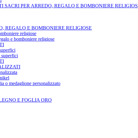
i
TI SACRI PER ARREDO, REGALO E BOMBONIERE RELIGIOS
O, REGALO E BOMBONIERE RELIGIOSE
omboniere religiose
regalo e bomboniere religiose
TI
superfici
 superfici
TI
LIZZATI
nalizzata
nikel
ia o medaglione personalizzato
LEGNO E FOGLIA ORO