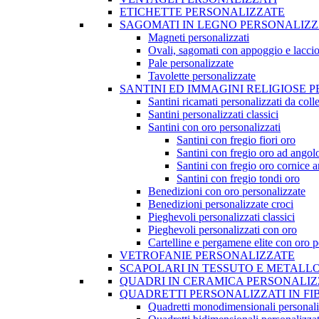
ETICHETTE PERSONALIZZATE
SAGOMATI IN LEGNO PERSONALIZZ
Magneti personalizzati
Ovali, sagomati con appoggio e lacci
Pale personalizzate
Tavolette personalizzate
SANTINI ED IMMAGINI RELIGIOSE 
Santini ricamati personalizzati da coll
Santini personalizzati classici
Santini con oro personalizzati
Santini con fregio fiori oro
Santini con fregio oro ad angol
Santini con fregio oro cornice a
Santini con fregio tondi oro
Benedizioni con oro personalizzate
Benedizioni personalizzate croci
Pieghevoli personalizzati classici
Pieghevoli personalizzati con oro
Cartelline e pergamene elite con oro p
VETROFANIE PERSONALIZZATE
SCAPOLARI IN TESSUTO E METALL
QUADRI IN CERAMICA PERSONALIZ
QUADRETTI PERSONALIZZATI IN FI
Quadretti monodimensionali personali