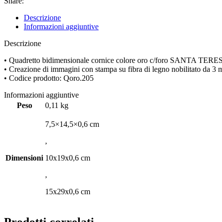
Share:
oro
c/foro
Descrizione
SANTA
Informazioni aggiuntive
TERESA
imm
Descrizione
205
quantità
• Quadretto bidimensionale cornice colore oro c/foro SANTA TER
• Creazione di immagini con stampa su fibra di legno nobilitato da 3 mm
• Codice prodotto: Qoro.205
Informazioni aggiuntive
Peso
0,11 kg
7,5×14,5×0,6 cm
,
Dimensioni
10x19x0,6 cm
,
15x29x0,6 cm
Prodotti correlati