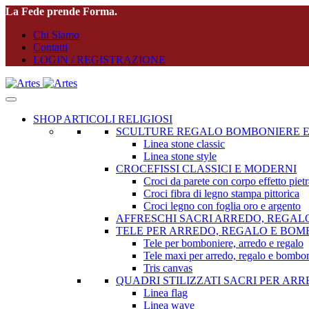
La Fede prende Forma.
Chi Siamo
Contatti
LOGIN / REGISTRAZIONE
SHOP ARTICOLI RELIGIOSI
SCULTURE REGALO BOMBONIERE E
Linea stone classic
Linea stone style
CROCEFISSI CLASSICI E MODERNI
Croci da parete con corpo effetto pietr
Croci fibra di legno stampa pittorica
Croci legno con foglia oro e argento
AFFRESCHI SACRI ARREDO, REGAL
TELE PER ARREDO, REGALO E BOM
Tele per bomboniere, arredo e regalo
Tele maxi per arredo, regalo e bombon
Tris canvas
QUADRI STILIZZATI SACRI PER AR
Linea flag
Linea wave