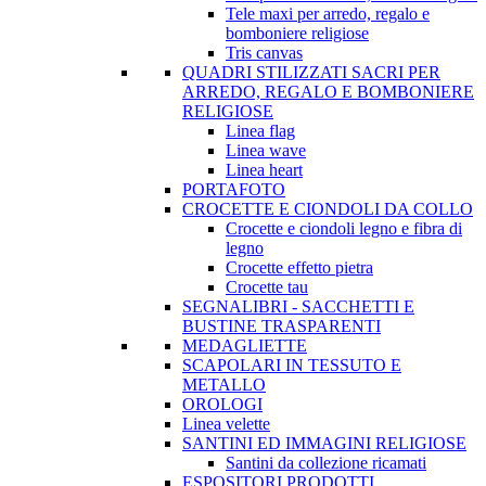
Tele maxi per arredo, regalo e
bomboniere religiose
Tris canvas
QUADRI STILIZZATI SACRI PER
ARREDO, REGALO E BOMBONIERE
RELIGIOSE
Linea flag
Linea wave
Linea heart
PORTAFOTO
CROCETTE E CIONDOLI DA COLLO
Crocette e ciondoli legno e fibra di
legno
Crocette effetto pietra
Crocette tau
SEGNALIBRI - SACCHETTI E
BUSTINE TRASPARENTI
MEDAGLIETTE
SCAPOLARI IN TESSUTO E
METALLO
OROLOGI
Linea velette
SANTINI ED IMMAGINI RELIGIOSE
Santini da collezione ricamati
ESPOSITORI PRODOTTI