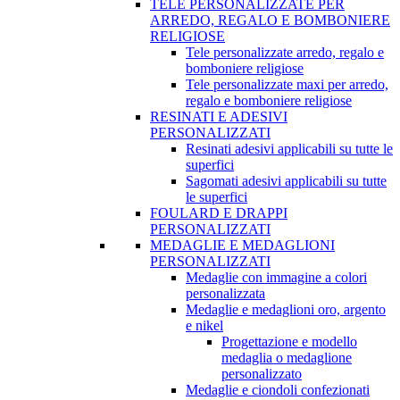
TELE PERSONALIZZATE PER
ARREDO, REGALO E BOMBONIERE
RELIGIOSE
Tele personalizzate arredo, regalo e
bomboniere religiose
Tele personalizzate maxi per arredo,
regalo e bomboniere religiose
RESINATI E ADESIVI
PERSONALIZZATI
Resinati adesivi applicabili su tutte le
superfici
Sagomati adesivi applicabili su tutte
le superfici
FOULARD E DRAPPI
PERSONALIZZATI
MEDAGLIE E MEDAGLIONI
PERSONALIZZATI
Medaglie con immagine a colori
personalizzata
Medaglie e medaglioni oro, argento
e nikel
Progettazione e modello
medaglia o medaglione
personalizzato
Medaglie e ciondoli confezionati