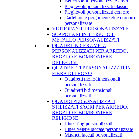
Benedizioni personalizzate croci
Pieghevoli personalizzati classici
Pieghevoli personalizzati con oro
Cartelline e pergamene elite con oro
personalizzate
VETROFANIE PERSONALIZZATE
SCAPOLARI IN TESSUTO E
METALLO PERSONALIZZATI
QUADRI IN CERAMICA
PERSONALIZZATI PER ARREDO,
REGALO E BOMBONIERE
RELIGIOSE
QUADRETTI PERSONALIZZATI IN
FIBRA DI LEGNO
Quadretti monodimensionali
personalizzati
Quadretti bidimensionali
personalizzati
QUADRI PERSONALIZZATI
STILIZZATI SACRI PER ARREDO,
REGALO E BOMBONIERE
RELIGIOSE
Linea flag personalizzati
Linea velette laccate personalizzate
Magneti laccati personalizzati