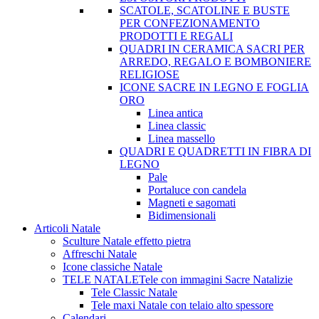
SCATOLE, SCATOLINE E BUSTE
PER CONFEZIONAMENTO
PRODOTTI E REGALI
QUADRI IN CERAMICA SACRI PER
ARREDO, REGALO E BOMBONIERE
RELIGIOSE
ICONE SACRE IN LEGNO E FOGLIA
ORO
Linea antica
Linea classic
Linea massello
QUADRI E QUADRETTI IN FIBRA DI
LEGNO
Pale
Portaluce con candela
Magneti e sagomati
Bidimensionali
Articoli Natale
Sculture Natale effetto pietra
Affreschi Natale
Icone classiche Natale
TELE NATALE
Tele con immagini Sacre Natalizie
Tele Classic Natale
Tele maxi Natale con telaio alto spessore
Calendari