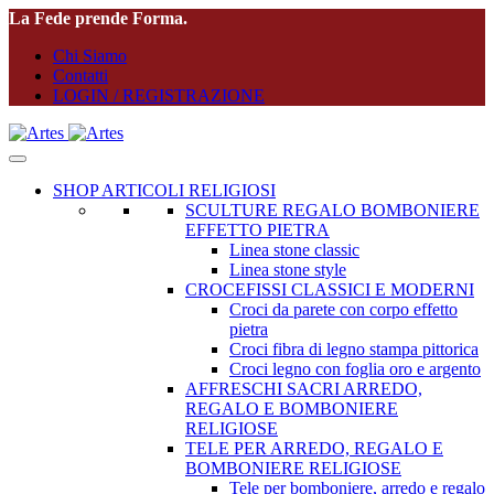
La Fede prende Forma.
Chi Siamo
Contatti
LOGIN / REGISTRAZIONE
SHOP ARTICOLI RELIGIOSI
SCULTURE REGALO BOMBONIERE
EFFETTO PIETRA
Linea stone classic
Linea stone style
CROCEFISSI CLASSICI E MODERNI
Croci da parete con corpo effetto
pietra
Croci fibra di legno stampa pittorica
Croci legno con foglia oro e argento
AFFRESCHI SACRI ARREDO,
REGALO E BOMBONIERE
RELIGIOSE
TELE PER ARREDO, REGALO E
BOMBONIERE RELIGIOSE
Tele per bomboniere, arredo e regalo