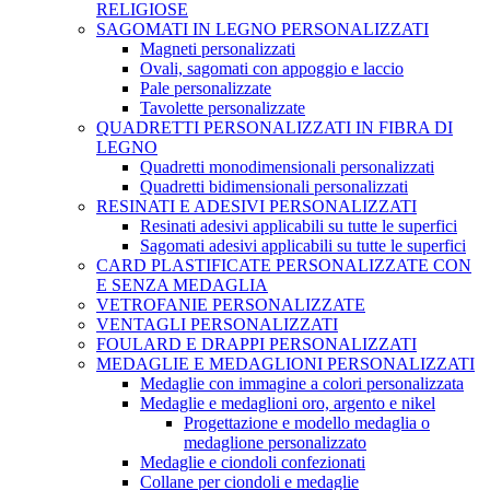
RELIGIOSE
SAGOMATI IN LEGNO PERSONALIZZATI
Magneti personalizzati
Ovali, sagomati con appoggio e laccio
Pale personalizzate
Tavolette personalizzate
QUADRETTI PERSONALIZZATI IN FIBRA DI
LEGNO
Quadretti monodimensionali personalizzati
Quadretti bidimensionali personalizzati
RESINATI E ADESIVI PERSONALIZZATI
Resinati adesivi applicabili su tutte le superfici
Sagomati adesivi applicabili su tutte le superfici
CARD PLASTIFICATE PERSONALIZZATE CON
E SENZA MEDAGLIA
VETROFANIE PERSONALIZZATE
VENTAGLI PERSONALIZZATI
FOULARD E DRAPPI PERSONALIZZATI
MEDAGLIE E MEDAGLIONI PERSONALIZZATI
Medaglie con immagine a colori personalizzata
Medaglie e medaglioni oro, argento e nikel
Progettazione e modello medaglia o
medaglione personalizzato
Medaglie e ciondoli confezionati
Collane per ciondoli e medaglie