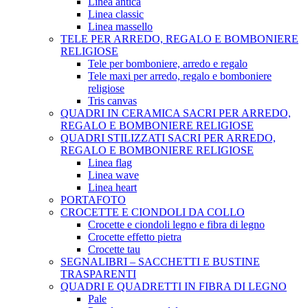
Linea antica
Linea classic
Linea massello
TELE PER ARREDO, REGALO E BOMBONIERE
RELIGIOSE
Tele per bomboniere, arredo e regalo
Tele maxi per arredo, regalo e bomboniere
religiose
Tris canvas
QUADRI IN CERAMICA SACRI PER ARREDO,
REGALO E BOMBONIERE RELIGIOSE
QUADRI STILIZZATI SACRI PER ARREDO,
REGALO E BOMBONIERE RELIGIOSE
Linea flag
Linea wave
Linea heart
PORTAFOTO
CROCETTE E CIONDOLI DA COLLO
Crocette e ciondoli legno e fibra di legno
Crocette effetto pietra
Crocette tau
SEGNALIBRI – SACCHETTI E BUSTINE
TRASPARENTI
QUADRI E QUADRETTI IN FIBRA DI LEGNO
Pale