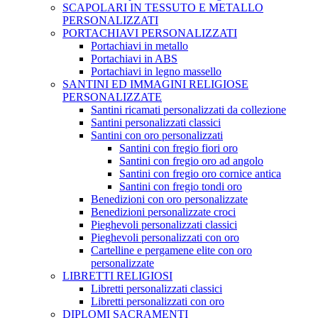
SCAPOLARI IN TESSUTO E METALLO
PERSONALIZZATI
PORTACHIAVI PERSONALIZZATI
Portachiavi in metallo
Portachiavi in ABS
Portachiavi in legno massello
SANTINI ED IMMAGINI RELIGIOSE
PERSONALIZZATE
Santini ricamati personalizzati da collezione
Santini personalizzati classici
Santini con oro personalizzati
Santini con fregio fiori oro
Santini con fregio oro ad angolo
Santini con fregio oro cornice antica
Santini con fregio tondi oro
Benedizioni con oro personalizzate
Benedizioni personalizzate croci
Pieghevoli personalizzati classici
Pieghevoli personalizzati con oro
Cartelline e pergamene elite con oro
personalizzate
LIBRETTI RELIGIOSI
Libretti personalizzati classici
Libretti personalizzati con oro
DIPLOMI SACRAMENTI