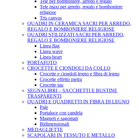
Tele per bomboniere, arredo e regalo
Tele maxi per arredo, regalo e bomboniere
religiose
Tris canvas
QUADRI IN CERAMICA SACRI PER ARREDO,
REGALO E BOMBONIERE RELIGIOSE
QUADRI STILIZZATI SACRI PER ARREDO,
REGALO E BOMBONIERE RELIGIOSE
Linea flag
Linea wave
Linea heart
PORTAFOTO
CROCETTE E CIONDOLI DA COLLO
Crocette e ciondoli legno e fibra di legno
Crocette effetto pietra
Crocette tau
SEGNALIBRI – SACCHETTI E BUSTINE
TRASPARENTI
QUADRI E QUADRETTI IN FIBRA DI LEGNO
Pale
Portaluce con candela
Magneti e sagomati
Bidimensionali
MEDAGLIETTE
SCAPOLARI IN TESSUTO E METALLO