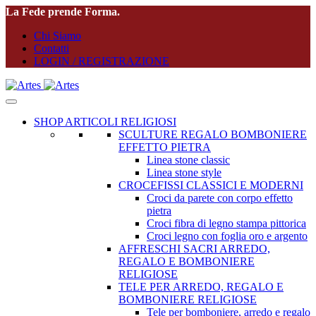
La Fede prende Forma.
Chi Siamo
Contatti
LOGIN / REGISTRAZIONE
SHOP ARTICOLI RELIGIOSI
SCULTURE REGALO BOMBONIERE
EFFETTO PIETRA
Linea stone classic
Linea stone style
CROCEFISSI CLASSICI E MODERNI
Croci da parete con corpo effetto
pietra
Croci fibra di legno stampa pittorica
Croci legno con foglia oro e argento
AFFRESCHI SACRI ARREDO,
REGALO E BOMBONIERE
RELIGIOSE
TELE PER ARREDO, REGALO E
BOMBONIERE RELIGIOSE
Tele per bomboniere, arredo e regalo