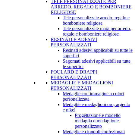
TELE PERSONALIZZATE PER
ARREDO, REGALO E BOMBONIERE
RELIGIOSE
Tele personalizzate arredo, regalo e
bomboniere religiose
Tele personalizzate maxi per arredo,
regalo e bomboniere religiose
RESINATI E ADESIVI
PERSONALIZZATI
Resinati adesivi applicabili su tutte le
superfici
Sagomati adesivi applicabili su tutte
le superfici
FOULARD E DRAPPI
PERSONALIZZATI
MEDAGLIE E MEDAGLIONI
PERSONALIZZATI
Medaglie con immagine a colori
personalizzata
Medaglie e medaglioni oro, argento
e nikel
Progettazione e modello
medaglia o medaglione
personalizzato
Medaglie e ciondoli confezionati