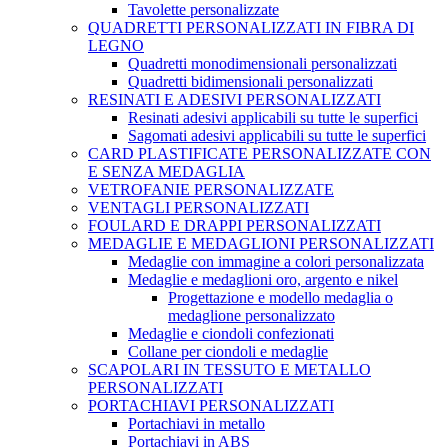
Tavolette personalizzate
QUADRETTI PERSONALIZZATI IN FIBRA DI
LEGNO
Quadretti monodimensionali personalizzati
Quadretti bidimensionali personalizzati
RESINATI E ADESIVI PERSONALIZZATI
Resinati adesivi applicabili su tutte le superfici
Sagomati adesivi applicabili su tutte le superfici
CARD PLASTIFICATE PERSONALIZZATE CON
E SENZA MEDAGLIA
VETROFANIE PERSONALIZZATE
VENTAGLI PERSONALIZZATI
FOULARD E DRAPPI PERSONALIZZATI
MEDAGLIE E MEDAGLIONI PERSONALIZZATI
Medaglie con immagine a colori personalizzata
Medaglie e medaglioni oro, argento e nikel
Progettazione e modello medaglia o
medaglione personalizzato
Medaglie e ciondoli confezionati
Collane per ciondoli e medaglie
SCAPOLARI IN TESSUTO E METALLO
PERSONALIZZATI
PORTACHIAVI PERSONALIZZATI
Portachiavi in metallo
Portachiavi in ABS