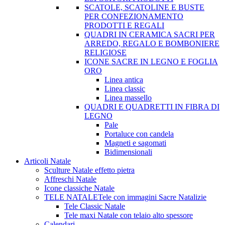
SCATOLE, SCATOLINE E BUSTE
PER CONFEZIONAMENTO
PRODOTTI E REGALI
QUADRI IN CERAMICA SACRI PER
ARREDO, REGALO E BOMBONIERE
RELIGIOSE
ICONE SACRE IN LEGNO E FOGLIA
ORO
Linea antica
Linea classic
Linea massello
QUADRI E QUADRETTI IN FIBRA DI
LEGNO
Pale
Portaluce con candela
Magneti e sagomati
Bidimensionali
Articoli Natale
Sculture Natale effetto pietra
Affreschi Natale
Icone classiche Natale
TELE NATALE
Tele con immagini Sacre Natalizie
Tele Classic Natale
Tele maxi Natale con telaio alto spessore
Calendari