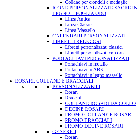
Collane per ciondoli e medaglie
ICONE PERSONALIZZATE SACRE IN
LEGNO E FOGLIA ORO
Linea Antica
Linea Classica
Linea Massello
CALENDARI PERSONALIZZATI
LIBRETTI RELIGIOSI
Libretti personalizzati classici
Libretti personalizzati con oro
PORTACHIAVI PERSONALIZZATI
Portachiavi in metallo
Portachiavi in ABS
Portachiavi in legno massello
ROSARI, COLLANE E BRACCIALI
PERSONALIZZABILI
Rosari
Bracciali
COLLANE ROSARI DA COLLO
DECINE ROSARI
PROMO COLLANE E ROSARI
PROMO BRACCIALI
PROMO DECINE ROSARI
GENERICI
Rosari