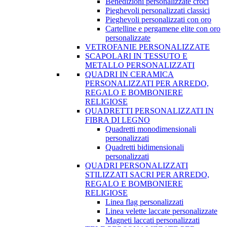
Benedizioni personalizzate croci
Pieghevoli personalizzati classici
Pieghevoli personalizzati con oro
Cartelline e pergamene elite con oro
personalizzate
VETROFANIE PERSONALIZZATE
SCAPOLARI IN TESSUTO E
METALLO PERSONALIZZATI
QUADRI IN CERAMICA
PERSONALIZZATI PER ARREDO,
REGALO E BOMBONIERE
RELIGIOSE
QUADRETTI PERSONALIZZATI IN
FIBRA DI LEGNO
Quadretti monodimensionali
personalizzati
Quadretti bidimensionali
personalizzati
QUADRI PERSONALIZZATI
STILIZZATI SACRI PER ARREDO,
REGALO E BOMBONIERE
RELIGIOSE
Linea flag personalizzati
Linea velette laccate personalizzate
Magneti laccati personalizzati