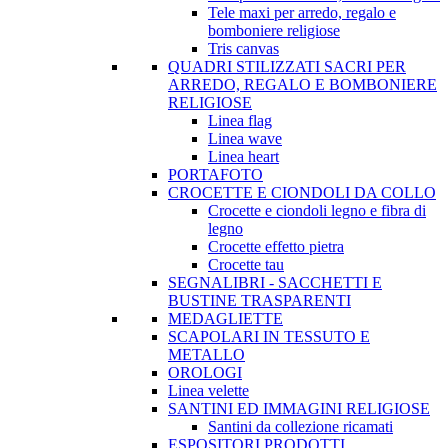
Tele maxi per arredo, regalo e
bomboniere religiose
Tris canvas
QUADRI STILIZZATI SACRI PER
ARREDO, REGALO E BOMBONIERE
RELIGIOSE
Linea flag
Linea wave
Linea heart
PORTAFOTO
CROCETTE E CIONDOLI DA COLLO
Crocette e ciondoli legno e fibra di
legno
Crocette effetto pietra
Crocette tau
SEGNALIBRI - SACCHETTI E
BUSTINE TRASPARENTI
MEDAGLIETTE
SCAPOLARI IN TESSUTO E
METALLO
OROLOGI
Linea velette
SANTINI ED IMMAGINI RELIGIOSE
Santini da collezione ricamati
ESPOSITORI PRODOTTI