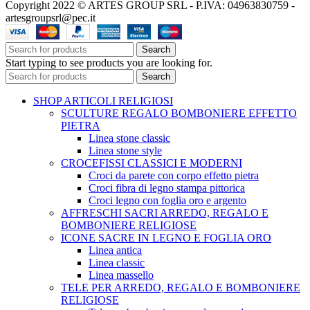
Copyright 2022 © ARTES GROUP SRL - P.IVA: 04963830759 -
artesgroupsrl@pec.it
Search
Start typing to see products you are looking for.
Search
SHOP ARTICOLI RELIGIOSI
SCULTURE REGALO BOMBONIERE EFFETTO
PIETRA
Linea stone classic
Linea stone style
CROCEFISSI CLASSICI E MODERNI
Croci da parete con corpo effetto pietra
Croci fibra di legno stampa pittorica
Croci legno con foglia oro e argento
AFFRESCHI SACRI ARREDO, REGALO E
BOMBONIERE RELIGIOSE
ICONE SACRE IN LEGNO E FOGLIA ORO
Linea antica
Linea classic
Linea massello
TELE PER ARREDO, REGALO E BOMBONIERE
RELIGIOSE