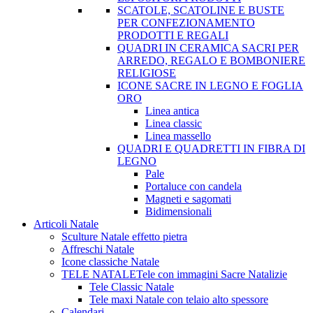
SCATOLE, SCATOLINE E BUSTE
PER CONFEZIONAMENTO
PRODOTTI E REGALI
QUADRI IN CERAMICA SACRI PER
ARREDO, REGALO E BOMBONIERE
RELIGIOSE
ICONE SACRE IN LEGNO E FOGLIA
ORO
Linea antica
Linea classic
Linea massello
QUADRI E QUADRETTI IN FIBRA DI
LEGNO
Pale
Portaluce con candela
Magneti e sagomati
Bidimensionali
Articoli Natale
Sculture Natale effetto pietra
Affreschi Natale
Icone classiche Natale
TELE NATALE
Tele con immagini Sacre Natalizie
Tele Classic Natale
Tele maxi Natale con telaio alto spessore
Calendari