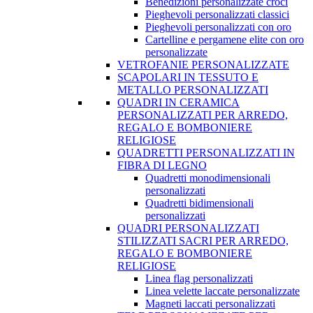
Benedizioni personalizzate croci
Pieghevoli personalizzati classici
Pieghevoli personalizzati con oro
Cartelline e pergamene elite con oro
personalizzate
VETROFANIE PERSONALIZZATE
SCAPOLARI IN TESSUTO E
METALLO PERSONALIZZATI
QUADRI IN CERAMICA
PERSONALIZZATI PER ARREDO,
REGALO E BOMBONIERE
RELIGIOSE
QUADRETTI PERSONALIZZATI IN
FIBRA DI LEGNO
Quadretti monodimensionali
personalizzati
Quadretti bidimensionali
personalizzati
QUADRI PERSONALIZZATI
STILIZZATI SACRI PER ARREDO,
REGALO E BOMBONIERE
RELIGIOSE
Linea flag personalizzati
Linea velette laccate personalizzate
Magneti laccati personalizzati