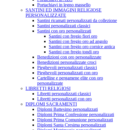
Portachiavi in legno massello
SANTINI ED IMMAGINI RELIGIOSE
PERSONALIZZATE
Santini ricamati personalizzati da collezione
Santini personalizzati classici
Santini con oro personalizzati
Santini con fregio fiori oro
Santini con fregio oro ad angolo
Santini con fregio oro cornice antica
Santini con fregio tondi oro
Benedizioni con oro personalizzate
Benedizioni personalizzate croci
Pieghevoli personalizzati classici
Pieghevoli personalizzati con oro
Cartelline e pergamene elite con oro
personalizzate
LIBRETTI RELIGIOSI
Libretti personalizzati classici
Libretti personalizzati con oro
DIPLOMI SACRAMENTI
Diplomi Battesimo personalizzati
Diplomi Prima Confessione personalizzati
Diplomi Prima Comunione personalizzati
Diplomi Santa Cresima personalizzati