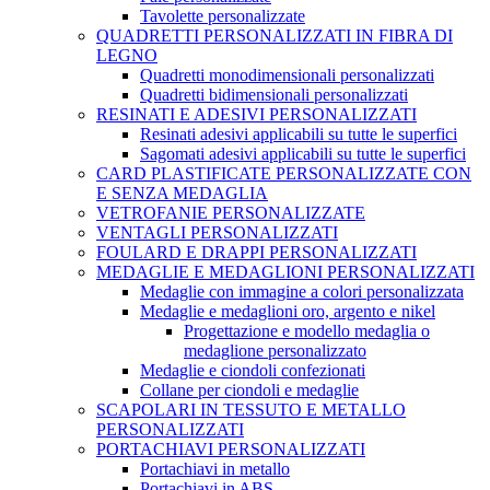
Tavolette personalizzate
QUADRETTI PERSONALIZZATI IN FIBRA DI
LEGNO
Quadretti monodimensionali personalizzati
Quadretti bidimensionali personalizzati
RESINATI E ADESIVI PERSONALIZZATI
Resinati adesivi applicabili su tutte le superfici
Sagomati adesivi applicabili su tutte le superfici
CARD PLASTIFICATE PERSONALIZZATE CON
E SENZA MEDAGLIA
VETROFANIE PERSONALIZZATE
VENTAGLI PERSONALIZZATI
FOULARD E DRAPPI PERSONALIZZATI
MEDAGLIE E MEDAGLIONI PERSONALIZZATI
Medaglie con immagine a colori personalizzata
Medaglie e medaglioni oro, argento e nikel
Progettazione e modello medaglia o
medaglione personalizzato
Medaglie e ciondoli confezionati
Collane per ciondoli e medaglie
SCAPOLARI IN TESSUTO E METALLO
PERSONALIZZATI
PORTACHIAVI PERSONALIZZATI
Portachiavi in metallo
Portachiavi in ABS