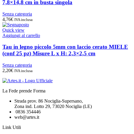
7,8×14,8 cm in busta singola
Senza categoria
4,76
€
IVA inclusa
Quick view
Aggiungi al carrello
Tau in legno piccolo 5mm con laccio cerato MIELE
(conf 25 pz) Misure L x H: 2,3×2,5 cm
Senza categoria
2,20
€
IVA inclusa
La Fede prende Forma
Strada prov. 86 Nociglia-Supersano,
Zona ind. Lotto 29, 73020 Nociglia (LE)
0836 354446
web@artes.it
Link Utili