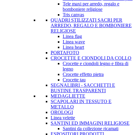
Tele maxi per arredo, regalo e
bomboniere religiose
Tris canvas
QUADRI STILIZZATI SACRI PER
ARREDO, REGALO E BOMBONIERE
RELIGIOSE
Linea flag
Linea wave
Linea heart
PORTAFOTO
CROCETTE E CIONDOLI DA COLLO
Crocette e ciondoli legno e fibra di
legno
Crocette effetto pietra
Crocette tau
SEGNALIBRI - SACCHETTI E
BUSTINE TRASPARENTI
MEDAGLIETTE
SCAPOLARI IN TESSUTO E
METALLO
OROLOGI
Linea velette
SANTINI ED IMMAGINI RELIGIOSE
Santini da collezione ricamati
ESPOSITORI PRODOTTI