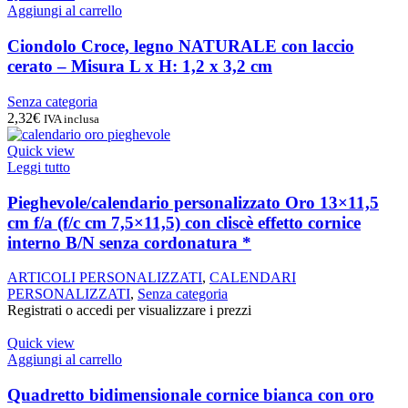
Aggiungi al carrello
Ciondolo Croce, legno NATURALE con laccio
cerato – Misura L x H: 1,2 x 3,2 cm
Senza categoria
2,32
€
IVA inclusa
Quick view
Leggi tutto
Pieghevole/calendario personalizzato Oro 13×11,5
cm f/a (f/c cm 7,5×11,5) con cliscè effetto cornice
interno B/N senza cordonatura *
ARTICOLI PERSONALIZZATI
,
CALENDARI
PERSONALIZZATI
,
Senza categoria
Registrati o accedi per visualizzare i prezzi
Quick view
Aggiungi al carrello
Quadretto bidimensionale cornice bianca con oro