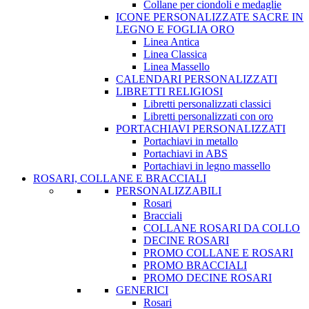
Collane per ciondoli e medaglie
ICONE PERSONALIZZATE SACRE IN
LEGNO E FOGLIA ORO
Linea Antica
Linea Classica
Linea Massello
CALENDARI PERSONALIZZATI
LIBRETTI RELIGIOSI
Libretti personalizzati classici
Libretti personalizzati con oro
PORTACHIAVI PERSONALIZZATI
Portachiavi in metallo
Portachiavi in ABS
Portachiavi in legno massello
ROSARI, COLLANE E BRACCIALI
PERSONALIZZABILI
Rosari
Bracciali
COLLANE ROSARI DA COLLO
DECINE ROSARI
PROMO COLLANE E ROSARI
PROMO BRACCIALI
PROMO DECINE ROSARI
GENERICI
Rosari