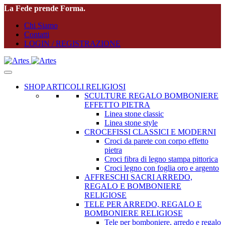
La Fede prende Forma.
Chi Siamo
Contatti
LOGIN / REGISTRAZIONE
SHOP ARTICOLI RELIGIOSI
SCULTURE REGALO BOMBONIERE
EFFETTO PIETRA
Linea stone classic
Linea stone style
CROCEFISSI CLASSICI E MODERNI
Croci da parete con corpo effetto
pietra
Croci fibra di legno stampa pittorica
Croci legno con foglia oro e argento
AFFRESCHI SACRI ARREDO,
REGALO E BOMBONIERE
RELIGIOSE
TELE PER ARREDO, REGALO E
BOMBONIERE RELIGIOSE
Tele per bomboniere, arredo e regalo