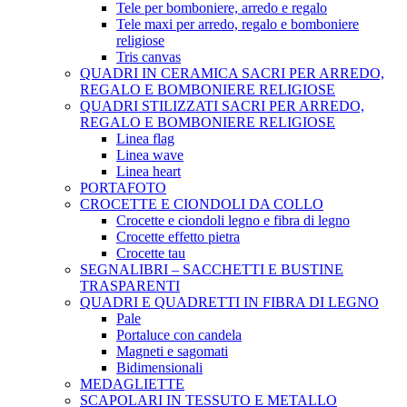
Tele per bomboniere, arredo e regalo
Tele maxi per arredo, regalo e bomboniere
religiose
Tris canvas
QUADRI IN CERAMICA SACRI PER ARREDO,
REGALO E BOMBONIERE RELIGIOSE
QUADRI STILIZZATI SACRI PER ARREDO,
REGALO E BOMBONIERE RELIGIOSE
Linea flag
Linea wave
Linea heart
PORTAFOTO
CROCETTE E CIONDOLI DA COLLO
Crocette e ciondoli legno e fibra di legno
Crocette effetto pietra
Crocette tau
SEGNALIBRI – SACCHETTI E BUSTINE
TRASPARENTI
QUADRI E QUADRETTI IN FIBRA DI LEGNO
Pale
Portaluce con candela
Magneti e sagomati
Bidimensionali
MEDAGLIETTE
SCAPOLARI IN TESSUTO E METALLO