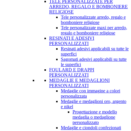
TELE PERSONALIZZATE PER
ARREDO, REGALO E BOMBONIERE
RELIGIOSE
Tele personalizzate arredo, regalo e
bomboniere religiose
Tele personalizzate maxi per arredo,
regalo e bomboniere religiose
RESINATI E ADESIVI
PERSONALIZZATI
Resinati adesivi applicabili su tutte le
superfici
Sagomati adesivi applicabili su tutte
le superfici
FOULARD E DRAPPI
PERSONALIZZATI
MEDAGLIE E MEDAGLIONI
PERSONALIZZATI
Medaglie con immagine a colori
personalizzata
Medaglie e medaglioni oro, argento
e nikel
Progettazione e modello
medaglia o medaglione
personalizzato
Medaglie e ciondoli confezionati