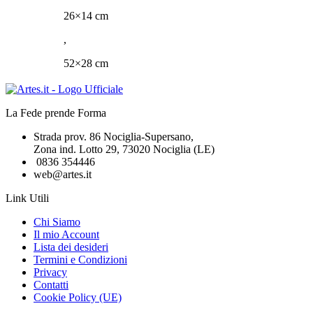
26×14 cm
,
52×28 cm
La Fede prende Forma
Strada prov. 86 Nociglia-Supersano,
Zona ind. Lotto 29, 73020 Nociglia (LE)
0836 354446
web@artes.it
Link Utili
Chi Siamo
Il mio Account
Lista dei desideri
Termini e Condizioni
Privacy
Contatti
Cookie Policy (UE)