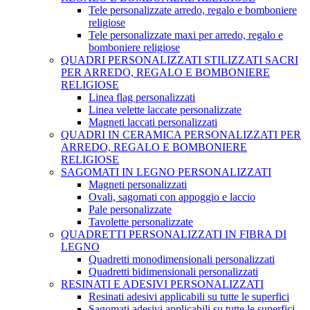
Tele personalizzate arredo, regalo e bomboniere
religiose
Tele personalizzate maxi per arredo, regalo e
bomboniere religiose
QUADRI PERSONALIZZATI STILIZZATI SACRI
PER ARREDO, REGALO E BOMBONIERE
RELIGIOSE
Linea flag personalizzati
Linea velette laccate personalizzate
Magneti laccati personalizzati
QUADRI IN CERAMICA PERSONALIZZATI PER
ARREDO, REGALO E BOMBONIERE
RELIGIOSE
SAGOMATI IN LEGNO PERSONALIZZATI
Magneti personalizzati
Ovali, sagomati con appoggio e laccio
Pale personalizzate
Tavolette personalizzate
QUADRETTI PERSONALIZZATI IN FIBRA DI
LEGNO
Quadretti monodimensionali personalizzati
Quadretti bidimensionali personalizzati
RESINATI E ADESIVI PERSONALIZZATI
Resinati adesivi applicabili su tutte le superfici
Sagomati adesivi applicabili su tutte le superfici