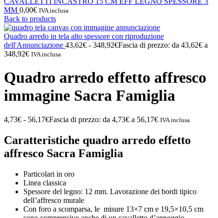
CAVALLETTI INCASTRO 15 CM EFF LEGNO SPESSORE 3
MM
0,00
€
IVA inclusa
Back to products
Quadro arredo in tela alto spessore con riproduzione
dell'Annunciazione
43,62
€
-
348,92
€
Fascia di prezzo: da 43,62€ a
348,92€
IVA inclusa
Quadro arredo effetto affresco
immagine Sacra Famiglia
4,73
€
-
56,17
€
Fascia di prezzo: da 4,73€ a 56,17€
IVA inclusa
Caratteristiche quadro arredo effetto
affresco Sacra Famiglia
Particolari in oro
Linea classica
Spessore del legno: 12 mm. Lavorazione dei bordi tipico
dell’affresco murale
Con foro a scomparsa, le misure 13×7 cm e 19,5×10,5 cm
sono comprensive anche di un cavalletto d’appoggio