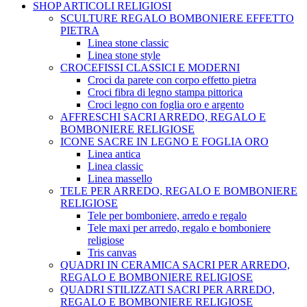
SHOP ARTICOLI RELIGIOSI
SCULTURE REGALO BOMBONIERE EFFETTO
PIETRA
Linea stone classic
Linea stone style
CROCEFISSI CLASSICI E MODERNI
Croci da parete con corpo effetto pietra
Croci fibra di legno stampa pittorica
Croci legno con foglia oro e argento
AFFRESCHI SACRI ARREDO, REGALO E
BOMBONIERE RELIGIOSE
ICONE SACRE IN LEGNO E FOGLIA ORO
Linea antica
Linea classic
Linea massello
TELE PER ARREDO, REGALO E BOMBONIERE
RELIGIOSE
Tele per bomboniere, arredo e regalo
Tele maxi per arredo, regalo e bomboniere
religiose
Tris canvas
QUADRI IN CERAMICA SACRI PER ARREDO,
REGALO E BOMBONIERE RELIGIOSE
QUADRI STILIZZATI SACRI PER ARREDO,
REGALO E BOMBONIERE RELIGIOSE