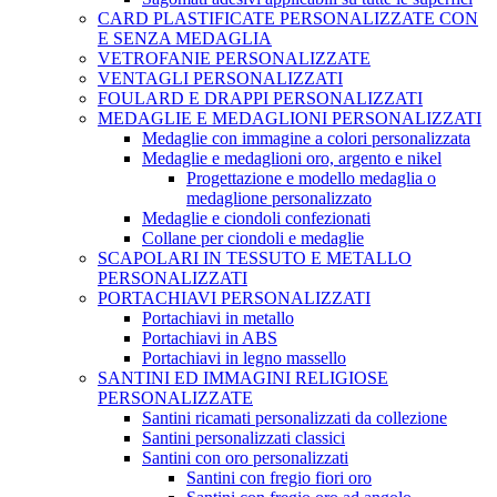
CARD PLASTIFICATE PERSONALIZZATE CON
E SENZA MEDAGLIA
VETROFANIE PERSONALIZZATE
VENTAGLI PERSONALIZZATI
FOULARD E DRAPPI PERSONALIZZATI
MEDAGLIE E MEDAGLIONI PERSONALIZZATI
Medaglie con immagine a colori personalizzata
Medaglie e medaglioni oro, argento e nikel
Progettazione e modello medaglia o
medaglione personalizzato
Medaglie e ciondoli confezionati
Collane per ciondoli e medaglie
SCAPOLARI IN TESSUTO E METALLO
PERSONALIZZATI
PORTACHIAVI PERSONALIZZATI
Portachiavi in metallo
Portachiavi in ABS
Portachiavi in legno massello
SANTINI ED IMMAGINI RELIGIOSE
PERSONALIZZATE
Santini ricamati personalizzati da collezione
Santini personalizzati classici
Santini con oro personalizzati
Santini con fregio fiori oro