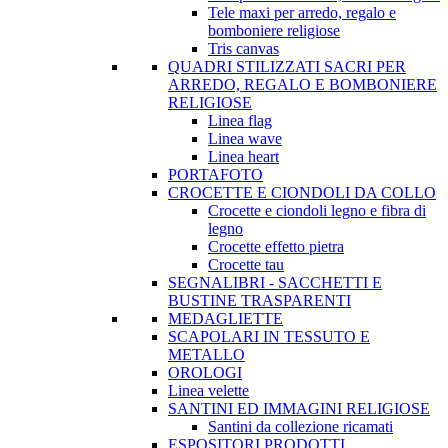
Tele maxi per arredo, regalo e
bomboniere religiose
Tris canvas
QUADRI STILIZZATI SACRI PER
ARREDO, REGALO E BOMBONIERE
RELIGIOSE
Linea flag
Linea wave
Linea heart
PORTAFOTO
CROCETTE E CIONDOLI DA COLLO
Crocette e ciondoli legno e fibra di
legno
Crocette effetto pietra
Crocette tau
SEGNALIBRI - SACCHETTI E
BUSTINE TRASPARENTI
MEDAGLIETTE
SCAPOLARI IN TESSUTO E
METALLO
OROLOGI
Linea velette
SANTINI ED IMMAGINI RELIGIOSE
Santini da collezione ricamati
ESPOSITORI PRODOTTI