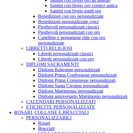
Santini con fregio oro ad angolo
Santini con fregio oro cornice antica
Santini con fregio tondi oro
Benedizioni con oro personalizzate
Benedizioni personalizzate croci
Pieghevoli personalizzati classici
Pieghevoli personalizzati con oro
Cartelline e pergamene elite con oro
personalizzate
LIBRETTI RELIGIOSI
Libretti personalizzati classici
Libretti personalizzati con oro
DIPLOMI SACRAMENTI
Diplomi Battesimo personalizzati
Diplomi Prima Confessione personalizzati
Diplomi Prima Comunione personalizzati
Diplomi Santa Cresima personalizzati
Diplomi Matrimonio personalizzati
Diplomi anniversario Matrimonio personalizzati
CALENDARI PERSONALIZZATI
ETICHETTE PERSONALIZZATE
ROSARI, COLLANE E BRACCIALI
PERSONALIZZABILI
Rosari
Bracciali