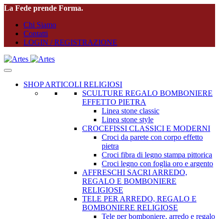
La Fede prende Forma.
Chi Siamo
Contatti
LOGIN / REGISTRAZIONE
SHOP ARTICOLI RELIGIOSI
SCULTURE REGALO BOMBONIERE
EFFETTO PIETRA
Linea stone classic
Linea stone style
CROCEFISSI CLASSICI E MODERNI
Croci da parete con corpo effetto
pietra
Croci fibra di legno stampa pittorica
Croci legno con foglia oro e argento
AFFRESCHI SACRI ARREDO,
REGALO E BOMBONIERE
RELIGIOSE
TELE PER ARREDO, REGALO E
BOMBONIERE RELIGIOSE
Tele per bomboniere, arredo e regalo