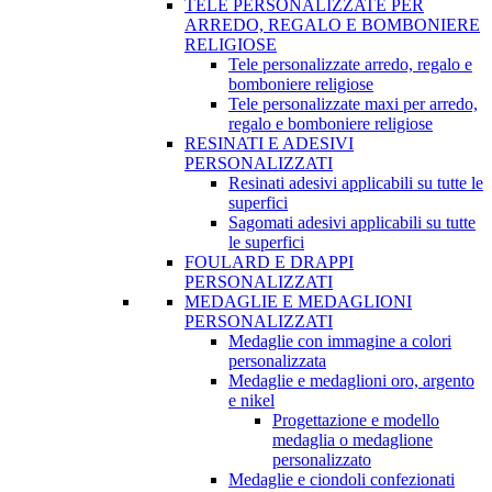
TELE PERSONALIZZATE PER
ARREDO, REGALO E BOMBONIERE
RELIGIOSE
Tele personalizzate arredo, regalo e
bomboniere religiose
Tele personalizzate maxi per arredo,
regalo e bomboniere religiose
RESINATI E ADESIVI
PERSONALIZZATI
Resinati adesivi applicabili su tutte le
superfici
Sagomati adesivi applicabili su tutte
le superfici
FOULARD E DRAPPI
PERSONALIZZATI
MEDAGLIE E MEDAGLIONI
PERSONALIZZATI
Medaglie con immagine a colori
personalizzata
Medaglie e medaglioni oro, argento
e nikel
Progettazione e modello
medaglia o medaglione
personalizzato
Medaglie e ciondoli confezionati