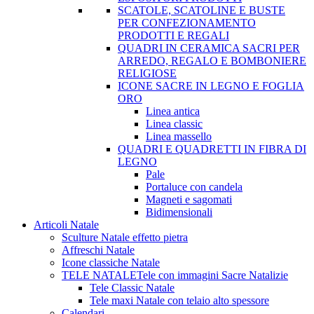
SCATOLE, SCATOLINE E BUSTE
PER CONFEZIONAMENTO
PRODOTTI E REGALI
QUADRI IN CERAMICA SACRI PER
ARREDO, REGALO E BOMBONIERE
RELIGIOSE
ICONE SACRE IN LEGNO E FOGLIA
ORO
Linea antica
Linea classic
Linea massello
QUADRI E QUADRETTI IN FIBRA DI
LEGNO
Pale
Portaluce con candela
Magneti e sagomati
Bidimensionali
Articoli Natale
Sculture Natale effetto pietra
Affreschi Natale
Icone classiche Natale
TELE NATALE
Tele con immagini Sacre Natalizie
Tele Classic Natale
Tele maxi Natale con telaio alto spessore
Calendari