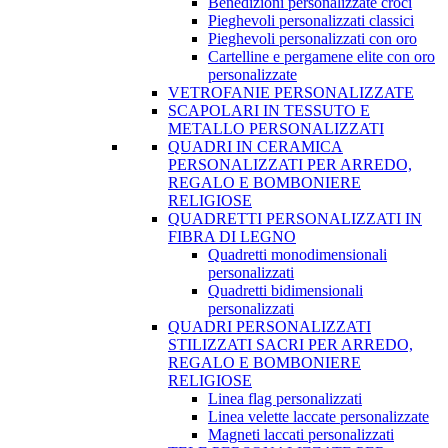
Benedizioni personalizzate croci
Pieghevoli personalizzati classici
Pieghevoli personalizzati con oro
Cartelline e pergamene elite con oro
personalizzate
VETROFANIE PERSONALIZZATE
SCAPOLARI IN TESSUTO E
METALLO PERSONALIZZATI
QUADRI IN CERAMICA
PERSONALIZZATI PER ARREDO,
REGALO E BOMBONIERE
RELIGIOSE
QUADRETTI PERSONALIZZATI IN
FIBRA DI LEGNO
Quadretti monodimensionali
personalizzati
Quadretti bidimensionali
personalizzati
QUADRI PERSONALIZZATI
STILIZZATI SACRI PER ARREDO,
REGALO E BOMBONIERE
RELIGIOSE
Linea flag personalizzati
Linea velette laccate personalizzate
Magneti laccati personalizzati