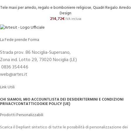
Tele maxi per arredo, regalo e bomboniere religiose
,
Quadri Regalo Arredo
Design
214,72
€
IVA inclusa
La Fede prende Forma
Strada prov. 86 Nociglia-Supersano,
Zona ind. Lotto 29, 73020 Nociglia (LE)
0836 354446
web@artes.it
Link Utili
CHI SIAMO
IL MIO ACCOUNT
LISTA DEI DESIDERI
TERMINI E CONDIZIONI
PRIVACY
CONTATTI
COOKIE POLICY (UE)
Prodotti Personalizzabili
Scarica il Depliant sintetico di tutte le possibilità di personalizzazione dei