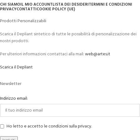
CHI SIAMO
IL MIO ACCOUNT
LISTA DEI DESIDERI
TERMINI E CONDIZIONI
PRIVACY
CONTATTI
COOKIE POLICY (UE)
Prodotti Personalizzabili
Scarica il Depliant sintetico di tutte le possibilità di personalizzazione dei
nostri prodotti.
Per ulteriori informazioni contattaci alla mail:
web@artes.it
Scarica il Depliant
Newsletter
Indirizzo email:
Ho letto e accetto le condizioni sulla privacy.