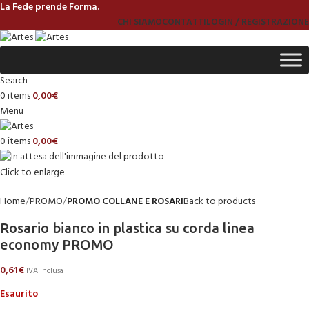
La Fede prende Forma.
CHI SIAMO
CONTATTI
LOGIN / REGISTRAZIONE
Search
0
items
0,00
€
Menu
0
items
0,00
€
Click to enlarge
Home
PROMO
PROMO COLLANE E ROSARI
Back to products
Rosario bianco in plastica su corda linea
economy PROMO
0,61
€
IVA inclusa
Esaurito