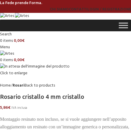
La Fede prende Forma.
CHI SIAMO
CONTATTI
LOGIN / REGISTRAZIONE
Search
0
items
0,00
€
Menu
0
items
0,00
€
Click to enlarge
Home
Rosari
Back to products
Rosario cristallo 4 mm cristallo
5,86
€
IVA inclusa
Montaggio resinato non incluso, se si vuole aggiungere nell’apposito
alloggiamento un resinato con un’immagine generica o personalizzata,