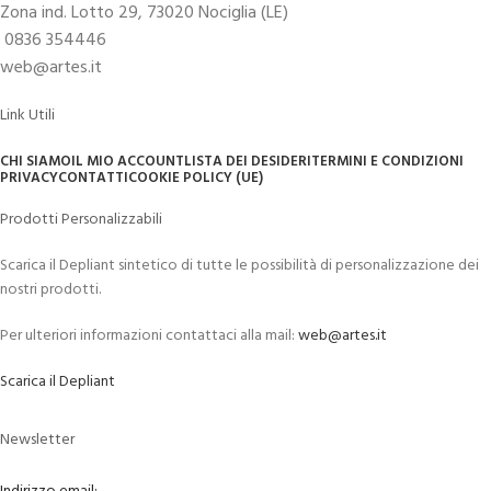
Zona ind. Lotto 29, 73020 Nociglia (LE)
0836 354446
web@artes.it
Link Utili
CHI SIAMO
IL MIO ACCOUNT
LISTA DEI DESIDERI
TERMINI E CONDIZIONI
PRIVACY
CONTATTI
COOKIE POLICY (UE)
Prodotti Personalizzabili
Scarica il Depliant sintetico di tutte le possibilità di personalizzazione dei
nostri prodotti.
Per ulteriori informazioni contattaci alla mail:
web@artes.it
Scarica il Depliant
Newsletter