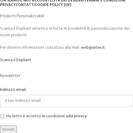
CHI SIAMO
IL MIO ACCOUNT
LISTA DEI DESIDERI
TERMINI E CONDIZIONI
PRIVACY
CONTATTI
COOKIE POLICY (UE)
Prodotti Personalizzabili
Scarica il Depliant sintetico di tutte le possibilità di personalizzazione dei
nostri prodotti.
Per ulteriori informazioni contattaci alla mail:
web@artes.it
Scarica il Depliant
Newsletter
Indirizzo email:
Ho letto e accetto le condizioni sulla privacy.