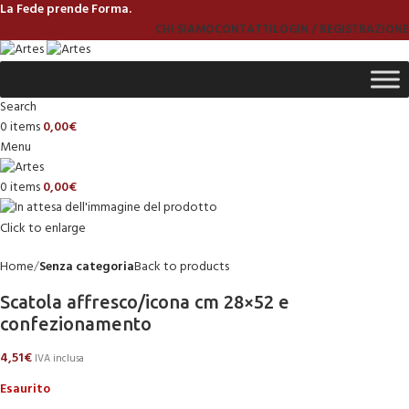
La Fede prende Forma.
CHI SIAMO
CONTATTI
LOGIN / REGISTRAZIONE
Search
0
items
0,00
€
Menu
0
items
0,00
€
Click to enlarge
Home
Senza categoria
Back to products
Scatola affresco/icona cm 28×52 e
confezionamento
4,51
€
IVA inclusa
Esaurito