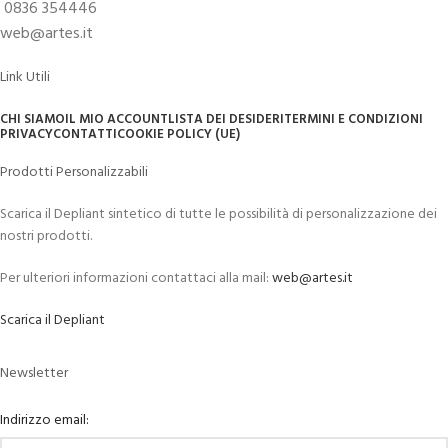
0836 354446
web@artes.it
Link Utili
CHI SIAMO
IL MIO ACCOUNT
LISTA DEI DESIDERI
TERMINI E CONDIZIONI
PRIVACY
CONTATTI
COOKIE POLICY (UE)
Prodotti Personalizzabili
Scarica il Depliant sintetico di tutte le possibilità di personalizzazione dei
nostri prodotti.
Per ulteriori informazioni contattaci alla mail:
web@artes.it
Scarica il Depliant
Newsletter
Indirizzo email: