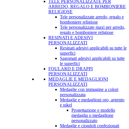
TELE PERSONALIZZATE PER
ARREDO, REGALO E BOMBONIERE
RELIGIOSE
Tele personalizzate arredo, regalo e
bomboniere religiose
Tele personalizzate maxi per arredo,
regalo e bomboniere religiose
RESINATI E ADESIVI
PERSONALIZZATI
Resinati adesivi applicabili su tutte le
superfici
Sagomati adesivi applicabili su tutte
le superfici
FOULARD E DRAPPI
PERSONALIZZATI
MEDAGLIE E MEDAGLIONI
PERSONALIZZATI
Medaglie con immagine a colori
personalizzata
Medaglie e medaglioni oro, argento
e nikel
Progettazione e modello
medaglia o medaglione
personalizzato
Medaglie e ciondoli confezionati