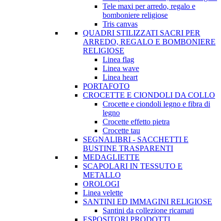
Tele maxi per arredo, regalo e
bomboniere religiose
Tris canvas
QUADRI STILIZZATI SACRI PER
ARREDO, REGALO E BOMBONIERE
RELIGIOSE
Linea flag
Linea wave
Linea heart
PORTAFOTO
CROCETTE E CIONDOLI DA COLLO
Crocette e ciondoli legno e fibra di
legno
Crocette effetto pietra
Crocette tau
SEGNALIBRI - SACCHETTI E
BUSTINE TRASPARENTI
MEDAGLIETTE
SCAPOLARI IN TESSUTO E
METALLO
OROLOGI
Linea velette
SANTINI ED IMMAGINI RELIGIOSE
Santini da collezione ricamati
ESPOSITORI PRODOTTI