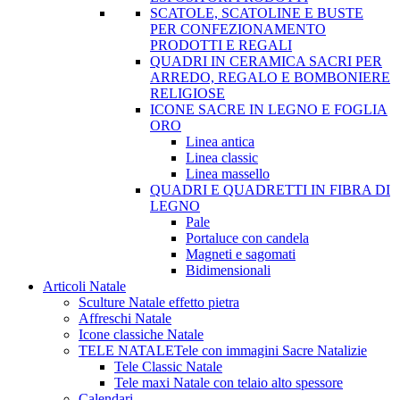
SCATOLE, SCATOLINE E BUSTE
PER CONFEZIONAMENTO
PRODOTTI E REGALI
QUADRI IN CERAMICA SACRI PER
ARREDO, REGALO E BOMBONIERE
RELIGIOSE
ICONE SACRE IN LEGNO E FOGLIA
ORO
Linea antica
Linea classic
Linea massello
QUADRI E QUADRETTI IN FIBRA DI
LEGNO
Pale
Portaluce con candela
Magneti e sagomati
Bidimensionali
Articoli Natale
Sculture Natale effetto pietra
Affreschi Natale
Icone classiche Natale
TELE NATALE
Tele con immagini Sacre Natalizie
Tele Classic Natale
Tele maxi Natale con telaio alto spessore
Calendari