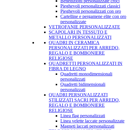
Benedizioni personalizzate croci
Pieghevoli personalizzati classici
Pieghevoli personalizzati con oro
Cartelline e pergamene elite con oro
personalizzate
VETROFANIE PERSONALIZZATE
SCAPOLARI IN TESSUTO E
METALLO PERSONALIZZATI
QUADRI IN CERAMICA
PERSONALIZZATI PER ARREDO,
REGALO E BOMBONIERE
RELIGIOSE
QUADRETTI PERSONALIZZATI IN
FIBRA DI LEGNO
Quadretti monodimensionali
personalizzati
Quadretti bidimensionali
personalizzati
QUADRI PERSONALIZZATI
STILIZZATI SACRI PER ARREDO,
REGALO E BOMBONIERE
RELIGIOSE
Linea flag personalizzati
Linea velette laccate personalizzate
Magneti laccati personalizzati