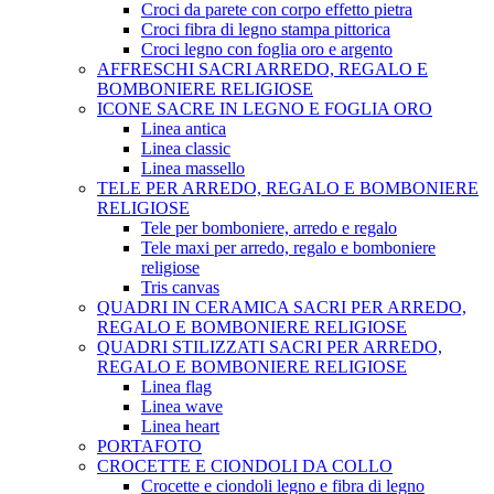
Croci da parete con corpo effetto pietra
Croci fibra di legno stampa pittorica
Croci legno con foglia oro e argento
AFFRESCHI SACRI ARREDO, REGALO E
BOMBONIERE RELIGIOSE
ICONE SACRE IN LEGNO E FOGLIA ORO
Linea antica
Linea classic
Linea massello
TELE PER ARREDO, REGALO E BOMBONIERE
RELIGIOSE
Tele per bomboniere, arredo e regalo
Tele maxi per arredo, regalo e bomboniere
religiose
Tris canvas
QUADRI IN CERAMICA SACRI PER ARREDO,
REGALO E BOMBONIERE RELIGIOSE
QUADRI STILIZZATI SACRI PER ARREDO,
REGALO E BOMBONIERE RELIGIOSE
Linea flag
Linea wave
Linea heart
PORTAFOTO
CROCETTE E CIONDOLI DA COLLO
Crocette e ciondoli legno e fibra di legno