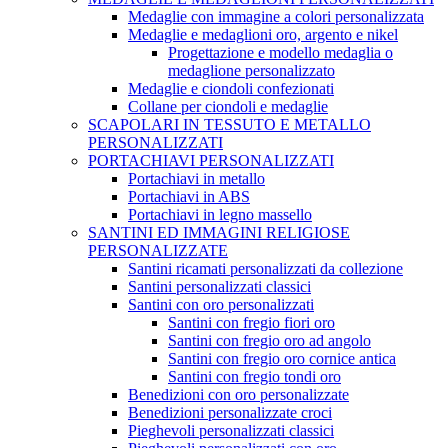
Medaglie con immagine a colori personalizzata
Medaglie e medaglioni oro, argento e nikel
Progettazione e modello medaglia o
medaglione personalizzato
Medaglie e ciondoli confezionati
Collane per ciondoli e medaglie
SCAPOLARI IN TESSUTO E METALLO
PERSONALIZZATI
PORTACHIAVI PERSONALIZZATI
Portachiavi in metallo
Portachiavi in ABS
Portachiavi in legno massello
SANTINI ED IMMAGINI RELIGIOSE
PERSONALIZZATE
Santini ricamati personalizzati da collezione
Santini personalizzati classici
Santini con oro personalizzati
Santini con fregio fiori oro
Santini con fregio oro ad angolo
Santini con fregio oro cornice antica
Santini con fregio tondi oro
Benedizioni con oro personalizzate
Benedizioni personalizzate croci
Pieghevoli personalizzati classici