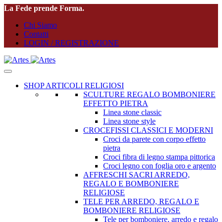
La Fede prende Forma.
Chi Siamo
Contatti
LOGIN / REGISTRAZIONE
SHOP ARTICOLI RELIGIOSI
SCULTURE REGALO BOMBONIERE
EFFETTO PIETRA
Linea stone classic
Linea stone style
CROCEFISSI CLASSICI E MODERNI
Croci da parete con corpo effetto
pietra
Croci fibra di legno stampa pittorica
Croci legno con foglia oro e argento
AFFRESCHI SACRI ARREDO,
REGALO E BOMBONIERE
RELIGIOSE
TELE PER ARREDO, REGALO E
BOMBONIERE RELIGIOSE
Tele per bomboniere, arredo e regalo