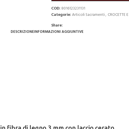
COD:
8016123231131
Categorie:
Articoli Sacramenti
,
CROCETTE E
Share:
DESCRIZIONE
INFORMAZIONI AGGIUNTIVE
n fibra di legno 3 mm con laccio cerato