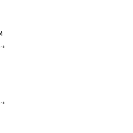
M
nti
nti