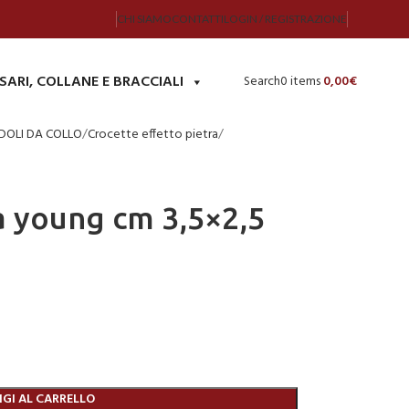
CHI SIAMO
CONTATTI
LOGIN / REGISTRAZIONE
SARI, COLLANE E BRACCIALI
Search
0
items
0,00
€
DOLI DA COLLO
Crocette effetto pietra
a young cm 3,5×2,5
GI AL CARRELLO