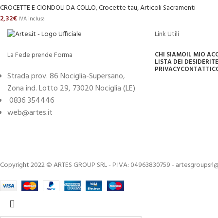
CROCETTE E CIONDOLI DA COLLO
,
Crocette tau
,
Articoli Sacramenti
2,32
€
IVA inclusa
Link Utili
La Fede prende Forma
CHI SIAMO
IL MIO A
LISTA DEI DESIDERI
TE
PRIVACY
CONTATTI
C
Strada prov. 86 Nociglia-Supersano,
Zona ind. Lotto 29, 73020 Nociglia (LE)
0836 354446
web@artes.it
Copyright 2022 © ARTES GROUP SRL - P.IVA: 04963830759 - artesgroupsrl@