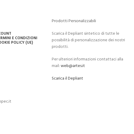
Prodotti Personalizzabili
Scarica il Depliant sintetico di tutte le
CCOUNT
RMINI E CONDIZIONI
possibilità di personalizzazione dei nostri
OOKIE POLICY (UE)
prodotti.
Per ulteriori informazioni contattaci alla
mail:
web@artes.it
Scarica il Depliant
pec.it