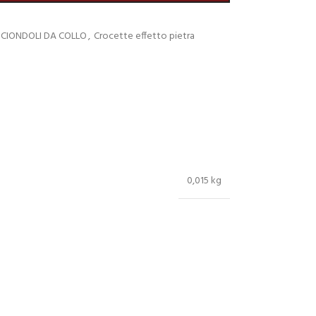
 CIONDOLI DA COLLO
,
Crocette effetto pietra
0,015 kg