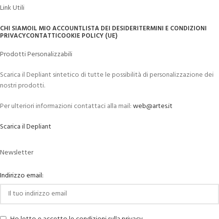
Link Utili
CHI SIAMO
IL MIO ACCOUNT
LISTA DEI DESIDERI
TERMINI E CONDIZIONI
PRIVACY
CONTATTI
COOKIE POLICY (UE)
Prodotti Personalizzabili
Scarica il Depliant sintetico di tutte le possibilità di personalizzazione dei
nostri prodotti.
Per ulteriori informazioni contattaci alla mail:
web@artes.it
Scarica il Depliant
Newsletter
Indirizzo email: