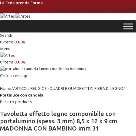
La Fede prende Forma.
CHI SIAMO
CONTATTI
LOGIN / REGISTRAZIONE
Search
0
items
0,00
€
Menu
0
items
0,00
€
Click to enlarge
Home
ARTICOLI RELIGIOSI
QUADRI E QUADRETTI IN FIBRA DI LEGNO
Portaluce con candela
Back to products
Tavoletta effetto legno componibile con
portalumino (spess. 3 mm) 8,5 x 12 x 9 cm
MADONNA CON BAMBINO imm 31