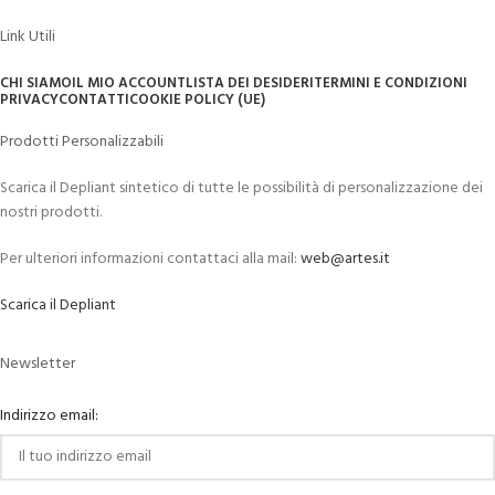
Link Utili
CHI SIAMO
IL MIO ACCOUNT
LISTA DEI DESIDERI
TERMINI E CONDIZIONI
PRIVACY
CONTATTI
COOKIE POLICY (UE)
Prodotti Personalizzabili
Scarica il Depliant sintetico di tutte le possibilità di personalizzazione dei
nostri prodotti.
Per ulteriori informazioni contattaci alla mail:
web@artes.it
Scarica il Depliant
Newsletter
Indirizzo email: