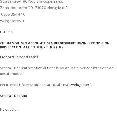
Strada prov. 86 Nociglia-Supersano,
Zona ind. Lotto 29, 73020 Nociglia (LE)
0836 354446
web@artes.it
Link Utili
CHI SIAMO
IL MIO ACCOUNT
LISTA DEI DESIDERI
TERMINI E CONDIZIONI
PRIVACY
CONTATTI
COOKIE POLICY (UE)
Prodotti Personalizzabili
Scarica il Depliant sintetico di tutte le possibilità di personalizzazione dei
nostri prodotti.
Per ulteriori informazioni contattaci alla mail:
web@artes.it
Scarica il Depliant
Newsletter