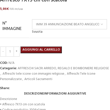
5,86
€
IVA inclusa
N°
IMMAGINE
Svuota
AGGIUNGI AL CARRELLO
COD:
N/A
Categorie:
AFFRESCHI SACRI ARREDO, REGALO E BOMBONIERE RELIGIOSE
,
Affreschi tele icone con immagini religiose
,
Affreschi Tele Icone
Personalizzate
,
Articoli Sacramenti
Share:
DESCRIZIONE
INFORMAZIONI AGGIUNTIVE
Descrizione
• Affresco 7X13 cm con scatola
• Codice prodotto: 1006a1.imm