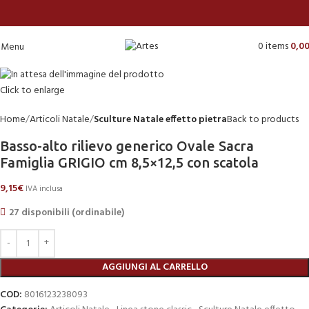
0
items
0,0
Menu
Click to enlarge
Home
Articoli Natale
Sculture Natale effetto pietra
Back to products
Basso-alto rilievo generico Ovale Sacra
Famiglia GRIGIO cm 8,5×12,5 con scatola
9,15
€
IVA inclusa
27 disponibili (ordinabile)
AGGIUNGI AL CARRELLO
COD:
8016123238093