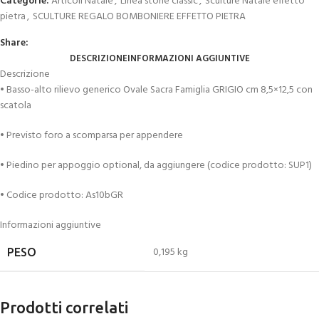
Categorie:
Articoli Natale
,
Linea stone classic
,
Sculture Natale effetto
pietra
,
SCULTURE REGALO BOMBONIERE EFFETTO PIETRA
Share:
DESCRIZIONE
INFORMAZIONI AGGIUNTIVE
Descrizione
• Basso-alto rilievo generico Ovale Sacra Famiglia GRIGIO cm 8,5×12,5 con
scatola
• Previsto foro a scomparsa per appendere
• Piedino per appoggio optional, da aggiungere (codice prodotto: SUP1)
• Codice prodotto: As10bGR
Informazioni aggiuntive
0,195 kg
PESO
Prodotti correlati