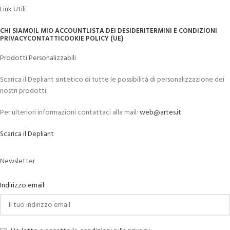
Link Utili
CHI SIAMO
IL MIO ACCOUNT
LISTA DEI DESIDERI
TERMINI E CONDIZIONI
PRIVACY
CONTATTI
COOKIE POLICY (UE)
Prodotti Personalizzabili
Scarica il Depliant sintetico di tutte le possibilità di personalizzazione dei
nostri prodotti.
Per ulteriori informazioni contattaci alla mail:
web@artes.it
Scarica il Depliant
Newsletter
Indirizzo email: