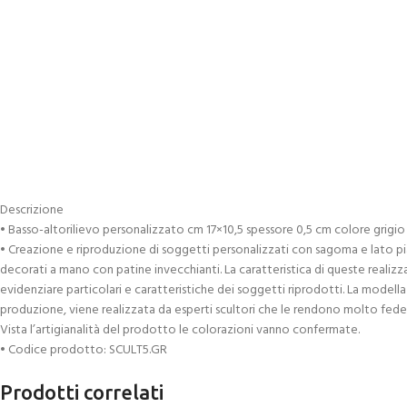
Descrizione
• Basso-altorilievo personalizzato cm 17×10,5 spessore 0,5 cm colore grigio
• Creazione e riproduzione di soggetti personalizzati con sagoma e lato piat
decorati a mano con patine invecchianti. La caratteristica di queste realizzazi
evidenziare particolari e caratteristiche dei soggetti riprodotti. La modella
produzione, viene realizzata da esperti scultori che le rendono molto fedeli 
Vista l’artigianalità del prodotto le colorazioni vanno confermate.
• Codice prodotto: SCULT5.GR
Prodotti correlati