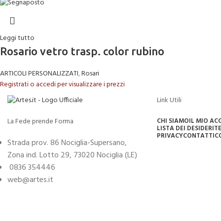
Leggi tutto
Rosario vetro trasp. color rubino
ARTICOLI PERSONALIZZATI
,
Rosari
Registrati o accedi per visualizzare i prezzi
Link Utili
La Fede prende Forma
CHI SIAMO
IL MIO A
LISTA DEI DESIDERI
TE
PRIVACY
CONTATTI
C
Strada prov. 86 Nociglia-Supersano,
Zona ind. Lotto 29, 73020 Nociglia (LE)
0836 354446
web@artes.it