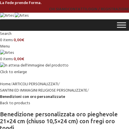
La Fede prende Forma.
CHI SIAMO
CONTATTI
LOGIN / REGISTRAZIONE
Search
0
items
0,00
€
Menu
0
items
0,00
€
Click to enlarge
Home
ARTICOLI PERSONALIZZATI
SANTINI ED IMMAGINI RELIGIOSE PERSONALIZZATE
Benedizioni con oro personalizzate
Back to products
Benedizione personalizzata oro pieghevole
21×24 cm (chiuso 10,5×24 cm) con fregi oro
tondi