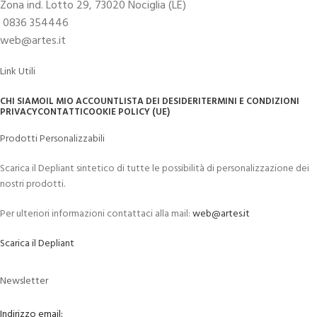
Zona ind. Lotto 29, 73020 Nociglia (LE)
0836 354446
web@artes.it
Link Utili
CHI SIAMO
IL MIO ACCOUNT
LISTA DEI DESIDERI
TERMINI E CONDIZIONI
PRIVACY
CONTATTI
COOKIE POLICY (UE)
Prodotti Personalizzabili
Scarica il Depliant sintetico di tutte le possibilità di personalizzazione dei
nostri prodotti.
Per ulteriori informazioni contattaci alla mail:
web@artes.it
Scarica il Depliant
Newsletter
Indirizzo email: