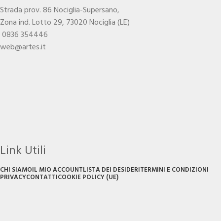
Strada prov. 86 Nociglia-Supersano,
Zona ind. Lotto 29, 73020 Nociglia (LE)
0836 354446
web@artes.it
Link Utili
CHI SIAMO
IL MIO ACCOUNT
LISTA DEI DESIDERI
TERMINI E CONDIZIONI
PRIVACY
CONTATTI
COOKIE POLICY (UE)