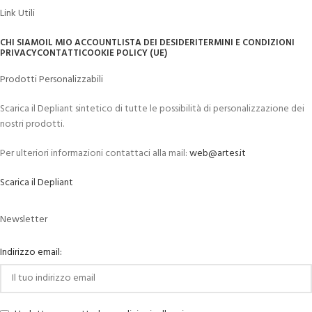
Link Utili
CHI SIAMO
IL MIO ACCOUNT
LISTA DEI DESIDERI
TERMINI E CONDIZIONI
PRIVACY
CONTATTI
COOKIE POLICY (UE)
Prodotti Personalizzabili
Scarica il Depliant sintetico di tutte le possibilità di personalizzazione dei
nostri prodotti.
Per ulteriori informazioni contattaci alla mail:
web@artes.it
Scarica il Depliant
Newsletter
Indirizzo email: