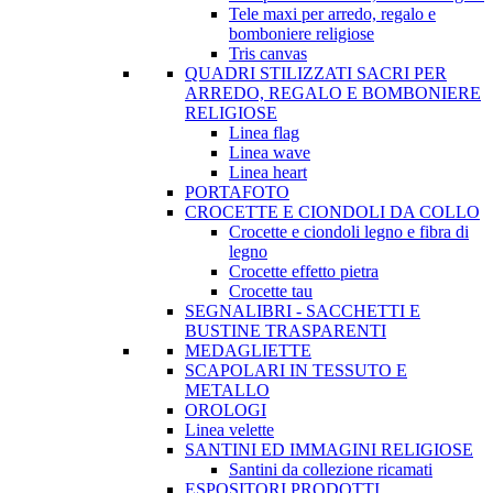
Tele maxi per arredo, regalo e
bomboniere religiose
Tris canvas
QUADRI STILIZZATI SACRI PER
ARREDO, REGALO E BOMBONIERE
RELIGIOSE
Linea flag
Linea wave
Linea heart
PORTAFOTO
CROCETTE E CIONDOLI DA COLLO
Crocette e ciondoli legno e fibra di
legno
Crocette effetto pietra
Crocette tau
SEGNALIBRI - SACCHETTI E
BUSTINE TRASPARENTI
MEDAGLIETTE
SCAPOLARI IN TESSUTO E
METALLO
OROLOGI
Linea velette
SANTINI ED IMMAGINI RELIGIOSE
Santini da collezione ricamati
ESPOSITORI PRODOTTI