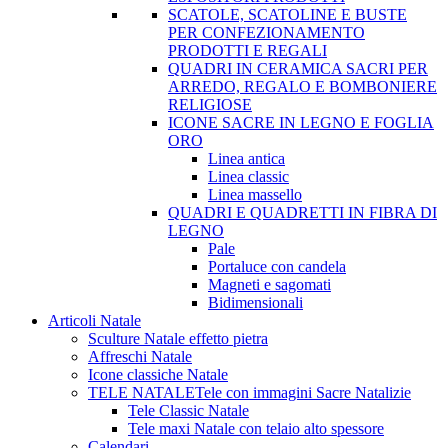
SCATOLE, SCATOLINE E BUSTE
PER CONFEZIONAMENTO
PRODOTTI E REGALI
QUADRI IN CERAMICA SACRI PER
ARREDO, REGALO E BOMBONIERE
RELIGIOSE
ICONE SACRE IN LEGNO E FOGLIA
ORO
Linea antica
Linea classic
Linea massello
QUADRI E QUADRETTI IN FIBRA DI
LEGNO
Pale
Portaluce con candela
Magneti e sagomati
Bidimensionali
Articoli Natale
Sculture Natale effetto pietra
Affreschi Natale
Icone classiche Natale
TELE NATALE
Tele con immagini Sacre Natalizie
Tele Classic Natale
Tele maxi Natale con telaio alto spessore
Calendari