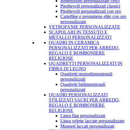
Benedizioni personalizzate croci
Pieghevoli personalizzati classici
Pieghevoli personalizzati con oro
Cartelline e pergamene elite con oro
personalizzate
VETROFANIE PERSONALIZZATE
SCAPOLARI IN TESSUTO E
METALLO PERSONALIZZATI
QUADRI IN CERAMICA
PERSONALIZZATI PER ARREDO,
REGALO E BOMBONIERE
RELIGIOSE
QUADRETTI PERSONALIZZATI IN
FIBRA DI LEGNO
Quadretti monodimensionali
personalizzati
Quadretti bidimensionali
personalizzati
QUADRI PERSONALIZZATI
STILIZZATI SACRI PER ARREDO,
REGALO E BOMBONIERE
RELIGIOSE
Linea flag personalizzati
Linea velette laccate personalizzate
Magneti laccati personalizzati