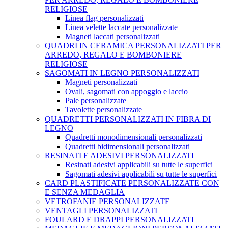
RELIGIOSE
Linea flag personalizzati
Linea velette laccate personalizzate
Magneti laccati personalizzati
QUADRI IN CERAMICA PERSONALIZZATI PER
ARREDO, REGALO E BOMBONIERE
RELIGIOSE
SAGOMATI IN LEGNO PERSONALIZZATI
Magneti personalizzati
Ovali, sagomati con appoggio e laccio
Pale personalizzate
Tavolette personalizzate
QUADRETTI PERSONALIZZATI IN FIBRA DI
LEGNO
Quadretti monodimensionali personalizzati
Quadretti bidimensionali personalizzati
RESINATI E ADESIVI PERSONALIZZATI
Resinati adesivi applicabili su tutte le superfici
Sagomati adesivi applicabili su tutte le superfici
CARD PLASTIFICATE PERSONALIZZATE CON
E SENZA MEDAGLIA
VETROFANIE PERSONALIZZATE
VENTAGLI PERSONALIZZATI
FOULARD E DRAPPI PERSONALIZZATI