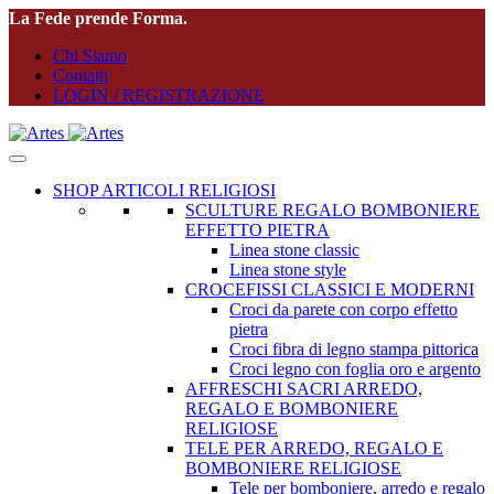
La Fede prende Forma.
Chi Siamo
Contatti
LOGIN / REGISTRAZIONE
SHOP ARTICOLI RELIGIOSI
SCULTURE REGALO BOMBONIERE
EFFETTO PIETRA
Linea stone classic
Linea stone style
CROCEFISSI CLASSICI E MODERNI
Croci da parete con corpo effetto
pietra
Croci fibra di legno stampa pittorica
Croci legno con foglia oro e argento
AFFRESCHI SACRI ARREDO,
REGALO E BOMBONIERE
RELIGIOSE
TELE PER ARREDO, REGALO E
BOMBONIERE RELIGIOSE
Tele per bomboniere, arredo e regalo