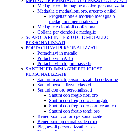
MEDAGLIE E MEDAGLIONI PERSONALIZZATI
Medaglie con immagine a colori personalizzata
Medaglie e medaglioni oro, argento e nikel
Progettazione e modello medaglia o
medaglione personalizzato
Medaglie e ciondoli confezionati
Collane per ciondoli e medaglie
SCAPOLARI IN TESSUTO E METALLO
PERSONALIZZATI
PORTACHIAVI PERSONALIZZATI
Portachiavi in metallo
Portachiavi in ABS
Portachiavi in legno massello
SANTINI ED IMMAGINI RELIGIOSE
PERSONALIZZATE
Santini ricamati personalizzati da collezione
Santini personalizzati classici
Santini con oro personalizzati
Santini con fregio fiori oro
Santini con fregio oro ad angolo
Santini con fregio oro cornice antica
Santini con fregio tondi oro
Benedizioni con oro personalizzate
Benedizioni personalizzate croci
Pieghevoli personalizzati classici