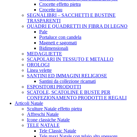
Crocette effetto pietra
Crocette tau
SEGNALIBRI – SACCHETTI E BUSTINE
TRASPARENTI
QUADRI E QUADRETTI IN FIBRA DI LEGNO
Pale
Portaluce con candela
Magneti e sagomati
Bidimensionali
MEDAGLIETTE
SCAPOLARI IN TESSUTO E METALLO
OROLOGI
Linea velette
SANTINI ED IMMAGINI RELIGIOSE
Santini da collezione ricamati
ESPOSITORI PRODOTTI
SCATOLE, SCATOLINE E BUSTE PER
CONFEZIONAMENTO PRODOTTI E REGALI
Articoli Natale
Sculture Natale effetto pietra
Affreschi Natale
Icone classiche Natale
TELE NATALE
Tele Classic Natale
Tele maxi Natale con telaio alto spessore