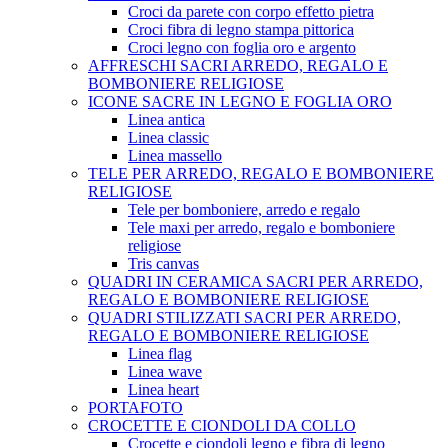
Croci da parete con corpo effetto pietra
Croci fibra di legno stampa pittorica
Croci legno con foglia oro e argento
AFFRESCHI SACRI ARREDO, REGALO E
BOMBONIERE RELIGIOSE
ICONE SACRE IN LEGNO E FOGLIA ORO
Linea antica
Linea classic
Linea massello
TELE PER ARREDO, REGALO E BOMBONIERE
RELIGIOSE
Tele per bomboniere, arredo e regalo
Tele maxi per arredo, regalo e bomboniere
religiose
Tris canvas
QUADRI IN CERAMICA SACRI PER ARREDO,
REGALO E BOMBONIERE RELIGIOSE
QUADRI STILIZZATI SACRI PER ARREDO,
REGALO E BOMBONIERE RELIGIOSE
Linea flag
Linea wave
Linea heart
PORTAFOTO
CROCETTE E CIONDOLI DA COLLO
Crocette e ciondoli legno e fibra di legno