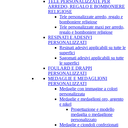
TELE PERSONALIZZATE PER
ARREDO, REGALO E BOMBONIERE
RELIGIOSE
Tele personalizzate arredo, regalo e
bomboniere religiose
Tele personalizzate maxi per arredo,
regalo e bomboniere religiose
RESINATI E ADESIVI
PERSONALIZZATI
Resinati adesivi applicabili su tutte le
superfici
Sagomati adesivi applicabili su tutte
le superfici
FOULARD E DRAPPI
PERSONALIZZATI
MEDAGLIE E MEDAGLIONI
PERSONALIZZATI
Medaglie con immagine a colori
personalizzata
Medaglie e medaglioni oro, argento
e nikel
Progettazione e modello
medaglia o medaglione
personalizzato
Medaglie e ciondoli confezionati