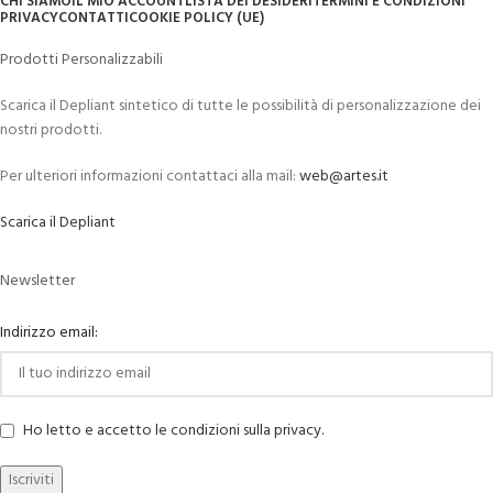
CHI SIAMO
IL MIO ACCOUNT
LISTA DEI DESIDERI
TERMINI E CONDIZIONI
PRIVACY
CONTATTI
COOKIE POLICY (UE)
Prodotti Personalizzabili
Scarica il Depliant sintetico di tutte le possibilità di personalizzazione dei
nostri prodotti.
Per ulteriori informazioni contattaci alla mail:
web@artes.it
Scarica il Depliant
Newsletter
Indirizzo email:
Ho letto e accetto le condizioni sulla privacy.