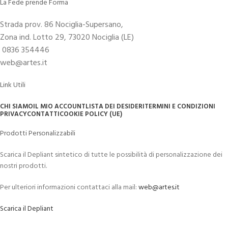
La Fede prende Forma
Strada prov. 86 Nociglia-Supersano,
Zona ind. Lotto 29, 73020 Nociglia (LE)
0836 354446
web@artes.it
Link Utili
CHI SIAMO
IL MIO ACCOUNT
LISTA DEI DESIDERI
TERMINI E CONDIZIONI
PRIVACY
CONTATTI
COOKIE POLICY (UE)
Prodotti Personalizzabili
Scarica il Depliant sintetico di tutte le possibilità di personalizzazione dei
nostri prodotti.
Per ulteriori informazioni contattaci alla mail:
web@artes.it
Scarica il Depliant