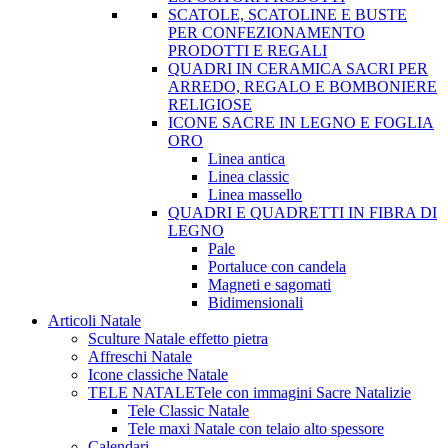
SCATOLE, SCATOLINE E BUSTE
PER CONFEZIONAMENTO
PRODOTTI E REGALI
QUADRI IN CERAMICA SACRI PER
ARREDO, REGALO E BOMBONIERE
RELIGIOSE
ICONE SACRE IN LEGNO E FOGLIA
ORO
Linea antica
Linea classic
Linea massello
QUADRI E QUADRETTI IN FIBRA DI
LEGNO
Pale
Portaluce con candela
Magneti e sagomati
Bidimensionali
Articoli Natale
Sculture Natale effetto pietra
Affreschi Natale
Icone classiche Natale
TELE NATALE
Tele con immagini Sacre Natalizie
Tele Classic Natale
Tele maxi Natale con telaio alto spessore
Calendari