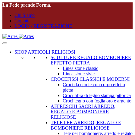
La Fede prende Forma.
Chi Siamo
Contatti
LOGIN / REGISTRAZIONE
SHOP ARTICOLI RELIGIOSI
SCULTURE REGALO BOMBONIERE
EFFETTO PIETRA
Linea stone classic
Linea stone style
CROCEFISSI CLASSICI E MODERNI
Croci da parete con corpo effetto
pietra
Croci fibra di legno stampa pittorica
Croci legno con foglia oro e argento
AFFRESCHI SACRI ARREDO,
REGALO E BOMBONIERE
RELIGIOSE
TELE PER ARREDO, REGALO E
BOMBONIERE RELIGIOSE
Tele per bomboniere, arredo e regalo