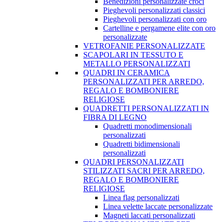
Benedizioni personalizzate croci
Pieghevoli personalizzati classici
Pieghevoli personalizzati con oro
Cartelline e pergamene elite con oro
personalizzate
VETROFANIE PERSONALIZZATE
SCAPOLARI IN TESSUTO E
METALLO PERSONALIZZATI
QUADRI IN CERAMICA
PERSONALIZZATI PER ARREDO,
REGALO E BOMBONIERE
RELIGIOSE
QUADRETTI PERSONALIZZATI IN
FIBRA DI LEGNO
Quadretti monodimensionali
personalizzati
Quadretti bidimensionali
personalizzati
QUADRI PERSONALIZZATI
STILIZZATI SACRI PER ARREDO,
REGALO E BOMBONIERE
RELIGIOSE
Linea flag personalizzati
Linea velette laccate personalizzate
Magneti laccati personalizzati