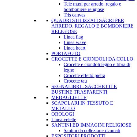
Tele maxi per arredo, regalo e
bomboniere religiose
Tris canvas
QUADRI STILIZZATI SACRI PER
ARREDO, REGALO E BOMBONIERE
RELIGIOSE
Linea flag
Linea wave
Linea heart
PORTAFOTO
CROCETTE E CIONDOLI DA COLLO
Crocette e ciondoli legno e fibra di
legno
Crocette effetto pietra
Crocette tau
SEGNALIBRI - SACCHETTI E
BUSTINE TRASPARENTI
MEDAGLIETTE
SCAPOLARI IN TESSUTO E
METALLO
OROLOGI
Linea velette
SANTINI ED IMMAGINI RELIGIOSE
Santini da collezione ricamati
ESPOSITORI PRODOTTI