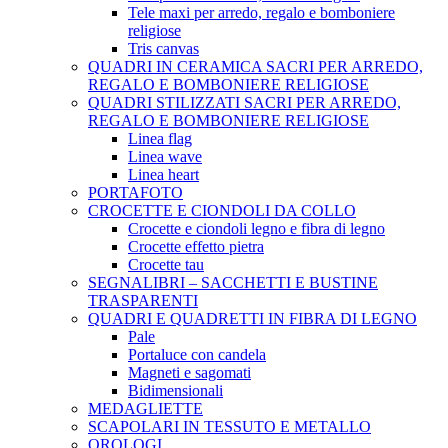
Tele maxi per arredo, regalo e bomboniere
religiose
Tris canvas
QUADRI IN CERAMICA SACRI PER ARREDO,
REGALO E BOMBONIERE RELIGIOSE
QUADRI STILIZZATI SACRI PER ARREDO,
REGALO E BOMBONIERE RELIGIOSE
Linea flag
Linea wave
Linea heart
PORTAFOTO
CROCETTE E CIONDOLI DA COLLO
Crocette e ciondoli legno e fibra di legno
Crocette effetto pietra
Crocette tau
SEGNALIBRI – SACCHETTI E BUSTINE
TRASPARENTI
QUADRI E QUADRETTI IN FIBRA DI LEGNO
Pale
Portaluce con candela
Magneti e sagomati
Bidimensionali
MEDAGLIETTE
SCAPOLARI IN TESSUTO E METALLO
OROLOGI