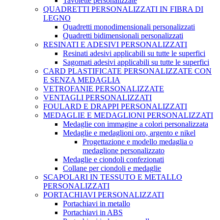
Tavolette personalizzate
QUADRETTI PERSONALIZZATI IN FIBRA DI
LEGNO
Quadretti monodimensionali personalizzati
Quadretti bidimensionali personalizzati
RESINATI E ADESIVI PERSONALIZZATI
Resinati adesivi applicabili su tutte le superfici
Sagomati adesivi applicabili su tutte le superfici
CARD PLASTIFICATE PERSONALIZZATE CON
E SENZA MEDAGLIA
VETROFANIE PERSONALIZZATE
VENTAGLI PERSONALIZZATI
FOULARD E DRAPPI PERSONALIZZATI
MEDAGLIE E MEDAGLIONI PERSONALIZZATI
Medaglie con immagine a colori personalizzata
Medaglie e medaglioni oro, argento e nikel
Progettazione e modello medaglia o
medaglione personalizzato
Medaglie e ciondoli confezionati
Collane per ciondoli e medaglie
SCAPOLARI IN TESSUTO E METALLO
PERSONALIZZATI
PORTACHIAVI PERSONALIZZATI
Portachiavi in metallo
Portachiavi in ABS