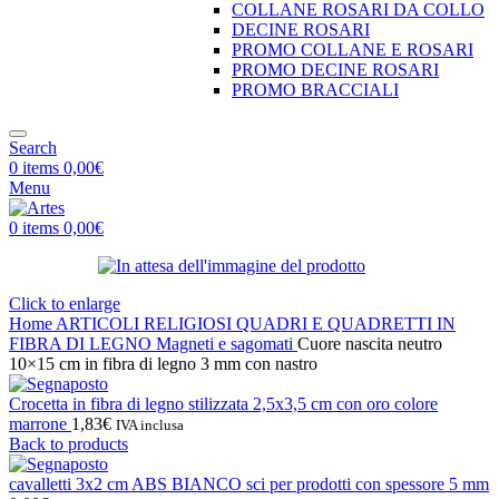
COLLANE ROSARI DA COLLO
DECINE ROSARI
PROMO COLLANE E ROSARI
PROMO DECINE ROSARI
PROMO BRACCIALI
Search
0
items
0,00
€
Menu
0
items
0,00
€
Click to enlarge
Home
ARTICOLI RELIGIOSI
QUADRI E QUADRETTI IN
FIBRA DI LEGNO
Magneti e sagomati
Cuore nascita neutro
10×15 cm in fibra di legno 3 mm con nastro
Crocetta in fibra di legno stilizzata 2,5x3,5 cm con oro colore
marrone
1,83
€
IVA inclusa
Back to products
cavalletti 3x2 cm ABS BIANCO sci per prodotti con spessore 5 mm