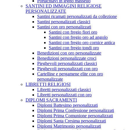
Portachiavi in legno massello
SANTINI ED IMMAGINI RELIGIOSE
PERSONALIZZATE
Santini ricamati personalizzati da collezione
Santini personalizzati classici
Santini con oro personalizzati
Santini con fregio fiori oro
Santini con fregio oro ad angolo
Santini con fregio oro cornice antica
Santini con fregio tondi oro
Benedizioni con oro personalizzate
Benedizioni personalizzate croci
Pieghevoli personalizzati classici
Pieghevoli personalizzati con oro
Cartelline e pergamene elite con oro
personalizzate
LIBRETTI RELIGIOSI
Libretti personalizzati classici
Libretti personalizzati con oro
DIPLOMI SACRAMENTI
Diplomi Battesimo personalizzati
Diplomi Prima Confessione personalizzati
Diplomi Prima Comunione personalizzati
Diplomi Santa Cresima personalizzati
Diplomi Matrimonio personalizzati