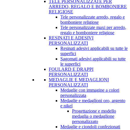
TELE PERSONALIZZATE PER
ARREDO, REGALO E BOMBONIERE
RELIGIOSE
Tele personalizzate arredo, regalo e
bomboniere religiose
Tele personalizzate maxi per arredo,
regalo e bomboniere religiose
RESINATI E ADESIVI
PERSONALIZZATI
Resinati adesivi applicabili su tutte le
superfici
Sagomati adesivi applicabili su tutte
le superfici
FOULARD E DRAPPI
PERSONALIZZATI
MEDAGLIE E MEDAGLIONI
PERSONALIZZATI
Medaglie con immagine a colori
personalizzata
Medaglie e medaglioni oro, argento
e nikel
Progettazione e modello
medaglia o medaglione
personalizzato
Medaglie e ciondoli confezionati