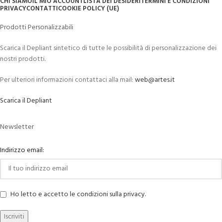
CHI SIAMO
IL MIO ACCOUNT
LISTA DEI DESIDERI
TERMINI E CONDIZIONI
PRIVACY
CONTATTI
COOKIE POLICY (UE)
Prodotti Personalizzabili
Scarica il Depliant sintetico di tutte le possibilità di personalizzazione dei
nostri prodotti.
Per ulteriori informazioni contattaci alla mail:
web@artes.it
Scarica il Depliant
Newsletter
Indirizzo email:
Ho letto e accetto le condizioni sulla privacy.