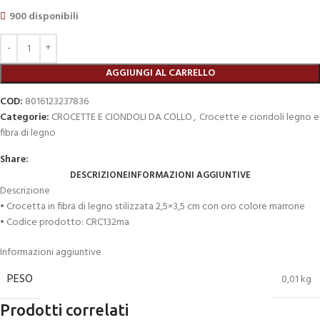
900 disponibili
AGGIUNGI AL CARRELLO
COD:
8016123237836
Categorie:
CROCETTE E CIONDOLI DA COLLO
,
Crocette e ciondoli legno e
fibra di legno
Share:
DESCRIZIONE
INFORMAZIONI AGGIUNTIVE
Descrizione
• Crocetta in fibra di legno stilizzata 2,5×3,5 cm con oro colore marrone
• Codice prodotto: CRC132ma
Informazioni aggiuntive
PESO
0,01 kg
Prodotti correlati