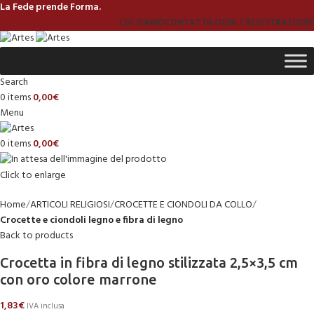
La Fede prende Forma.
CHI SIAMO
CONTATTI
LOGIN / REGISTRAZIONE
Search
0
items
0,00
€
Menu
0
items
0,00
€
Click to enlarge
Home
ARTICOLI RELIGIOSI
CROCETTE E CIONDOLI DA COLLO
Crocette e ciondoli legno e fibra di legno
Back to products
Crocetta in fibra di legno stilizzata 2,5×3,5 cm
con oro colore marrone
1,83
€
IVA inclusa