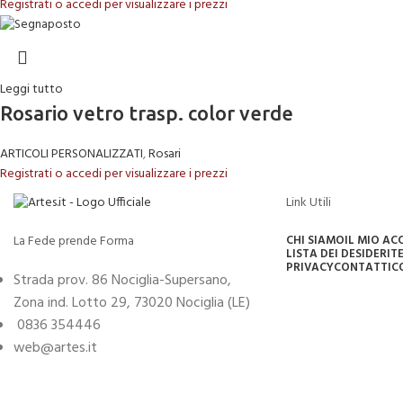
Registrati o accedi per visualizzare i prezzi
Leggi tutto
Rosario vetro trasp. color verde
ARTICOLI PERSONALIZZATI
,
Rosari
Registrati o accedi per visualizzare i prezzi
Link Utili
La Fede prende Forma
CHI SIAMO
IL MIO A
LISTA DEI DESIDERI
TE
PRIVACY
CONTATTI
C
Strada prov. 86 Nociglia-Supersano,
Zona ind. Lotto 29, 73020 Nociglia (LE)
0836 354446
web@artes.it