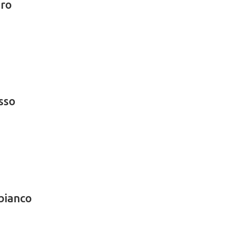
ero
sso
bianco