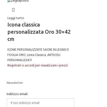
Leggi tutto
Leggi tutto
Icona classica
Rosario ve
personalizzata Oro 30×42
spago e mo
cm
ARTICOLI PERSONA
Registrati o accedi
ICONE PERSONALIZZATE SACRE IN LEGNO E
FOGLIA ORO
,
Linea Classica
,
ARTICOLI
PERSONALIZZATI
Registrati o accedi per visualizzare i prezzi
Newsletter
Indirizzo email: