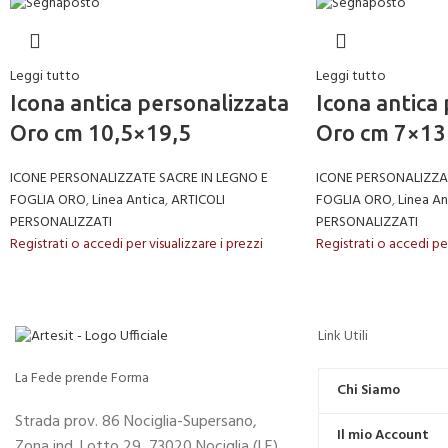
Leggi tutto
Leggi tutto
Icona antica personalizzata
Icona antica
Oro cm 10,5×19,5
Oro cm 7×13
ICONE PERSONALIZZATE SACRE IN LEGNO E
ICONE PERSONALIZZAT
FOGLIA ORO
,
Linea Antica
,
ARTICOLI
FOGLIA ORO
,
Linea An
PERSONALIZZATI
PERSONALIZZATI
Registrati o accedi per visualizzare i prezzi
Registrati o accedi per
Link Utili
La Fede prende Forma
Chi Siamo
Strada prov. 86 Nociglia-Supersano,
Il mio Account
Zona ind. Lotto 29, 73020 Nociglia (LE)