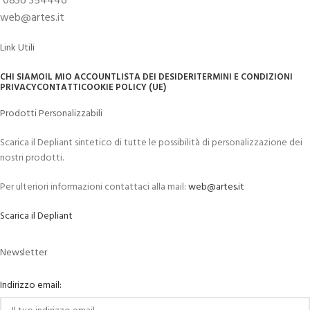
0836 354446
web@artes.it
Link Utili
CHI SIAMO
IL MIO ACCOUNT
LISTA DEI DESIDERI
TERMINI E CONDIZIONI
PRIVACY
CONTATTI
COOKIE POLICY (UE)
Prodotti Personalizzabili
Scarica il Depliant sintetico di tutte le possibilità di personalizzazione dei
nostri prodotti.
Per ulteriori informazioni contattaci alla mail:
web@artes.it
Scarica il Depliant
Newsletter
Indirizzo email: