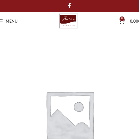
0
MENU
0,00