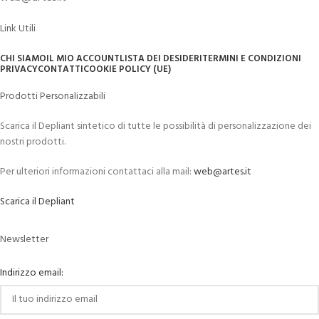
Link Utili
CHI SIAMO
IL MIO ACCOUNT
LISTA DEI DESIDERI
TERMINI E CONDIZIONI
PRIVACY
CONTATTI
COOKIE POLICY (UE)
Prodotti Personalizzabili
Scarica il Depliant sintetico di tutte le possibilità di personalizzazione dei
nostri prodotti.
Per ulteriori informazioni contattaci alla mail:
web@artes.it
Scarica il Depliant
Newsletter
Indirizzo email: